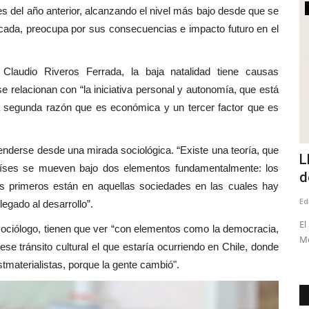
Espectáculos
 del año anterior, alcanzando el nivel más bajo desde que se
écada, preocupa por sus consecuencias e impacto futuro en el
Claudio Riveros Ferrada, la baja natalidad tiene causas
e relacionan con “la iniciativa personal y autonomía, que está
 segunda razón que es económica y un tercer factor que es
tenderse desde una mirada sociológica. “Existe una teoría, que
portivo
Llega el Tomo IV de las “Las Crónicas
C
 países se mueven bajo dos elementos fundamentalmente: los
de Linares”
e
Los primeros están en aquellas sociedades en las cuales hay
Editora
Julio 24, 2026
244
Ed
egado al desarrollo”.
 Inversión de
El profesor, columnista e investigador Manuel Quevedo
Lo
 sociólogo, tienen que ver “con elementos como la democracia,
Méndez presentará su nueva...
ca
ese tránsito cultural el que estaría ocurriendo en Chile, donde
tmaterialistas, porque la gente cambió".