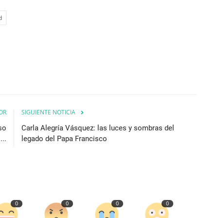
d
OR
SIGUIENTE NOTICIA
so
Carla Alegría Vásquez: las luces y sombras del
..
legado del Papa Francisco
0
0
0
0