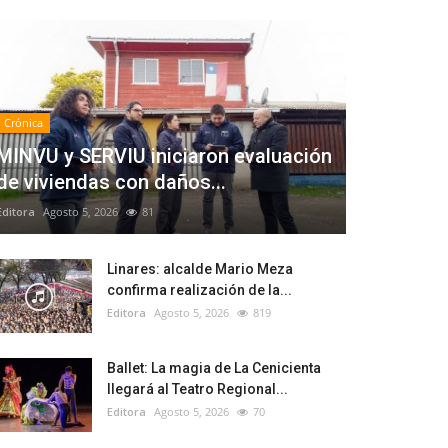
Crónica
MINVU y SERVIU iniciaron evaluación
de viviendas con daños...
Editora
Agosto 5, 2026
81
Linares: alcalde Mario Meza
confirma realización de la...
Editora
Agosto 5, 2026
819
Ballet: La magia de La Cenicienta
llegará al Teatro Regional...
Editora
Agosto 5, 2026
70