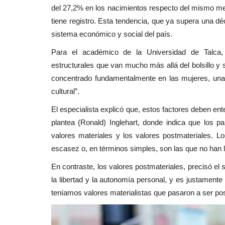
Deporte
del 27,2% en los nacimientos respecto del mismo mes
tiene registro. Esta tendencia, que ya supera una d
sistema económico y social del país.
Para el académico de la Universidad de Talca, 
estructurales que van mucho más allá del bolsillo y s
concentrado fundamentalmente en las mujeres, una
cultural”.
El especialista explicó que, estos factores deben en
ncha: Marcelo
Avanza construcción del polide
plantea (Ronald) Inglehart, donde indica que los
rá...
de Yerbas Buenas
valores materiales y los valores postmateriales. 
Editora
Enero 7, 2026
767
escasez o, en términos simples, son las que no han ll
 por el delito de injurias y
La obra tiene un avance físico del 58 por ciento.
En contraste, los valores postmateriales, precisó el
3 mil 815 millones...
la libertad y la autonomía personal, y es justamente 
teníamos valores materialistas que pasaron a ser pos