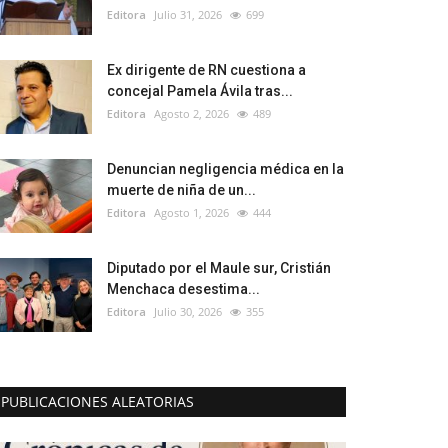
Editora
Julio 31, 2026
699
Ex dirigente de RN cuestiona a
concejal Pamela Ávila tras...
Editora
Agosto 2, 2026
489
Denuncian negligencia médica en la
muerte de niña de un...
Editora
Agosto 1, 2026
444
Diputado por el Maule sur, Cristián
Menchaca desestima...
Editora
Julio 30, 2026
355
PUBLICACIONES ALEATORIAS