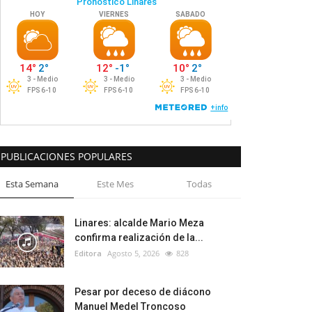
PUBLICACIONES POPULARES
Esta Semana
Este Mes
Todas
Linares: alcalde Mario Meza
confirma realización de la...
Editora
Agosto 5, 2026
828
Pesar por deceso de diácono
Manuel Medel Troncoso