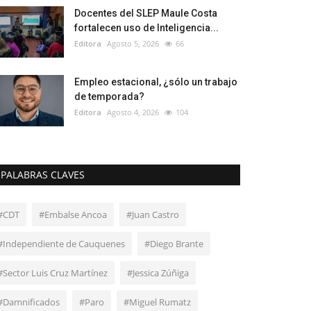
Docentes del SLEP Maule Costa
fortalecen uso de Inteligencia...
Editora
Agosto 5, 2026
66
Empleo estacional, ¿sólo un trabajo
de temporada?
Editora
Agosto 4, 2026
104
PALABRAS CLAVES
#CDT
#Embalse Ancoa
#Juan Castro
#Independiente de Cauquenes
#Diego Brante
#Sector Luis Cruz Martínez
#Jessica Zúñiga
#Damnificados
#Paro
#Miguel Rumatz