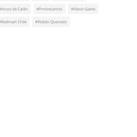
#Arcos de Calán
#Protestantes
#Alexis Gaete
#Walmart Chile
#Waldo Quevedo