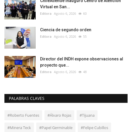
ChileAtiende Inauguró Centro de Atención
Virtual en San...
Editora
Agosto 6, 2026
60
Ciencia de segundo orden
Editora
Agosto 6, 2026
55
Director del INDH expone observaciones al
proyecto que...
Editora
Agosto 6, 2026
48
PALABRAS CLAVES
#Roberto Fuentes
#Álvaro Rojas
#Tijuana
#Minera Teck
#Papel Germinable
#Felipe Cubillos