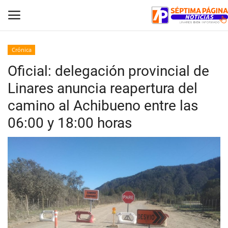
Crónica
Oficial: delegación provincial de
Inicio
Linares anuncia reapertura del
Crónica
camino al Achibueno entre las
06:00 y 18:00 horas
Policial
Tribunales
Deporte
Política
Espectáculos