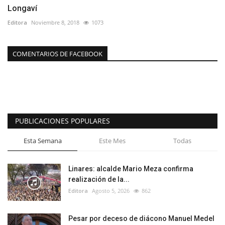
Longaví
Editora
Noviembre 8, 2018
1073
COMENTARIOS DE FACEBOOK
PUBLICACIONES POPULARES
Esta Semana
Este Mes
Todas
Linares: alcalde Mario Meza confirma
realización de la...
Editora
Agosto 5, 2026
862
Pesar por deceso de diácono Manuel Medel