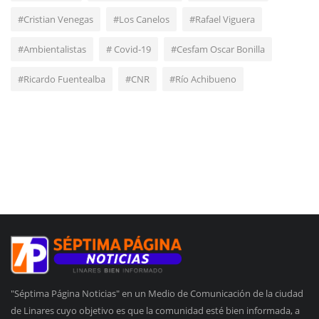
#Cristian Venegas
#Los Canelos
#Rafael Viguera
#Ambientalistas
# Covid-19
#Cesfam Oscar Bonilla
#Ricardo Fuentealba
#CNR
#Río Achibueno
"Séptima Página Noticias" en un Medio de Comunicación de la ciudad
de Linares cuyo objetivo es que la comunidad esté bien informada, a