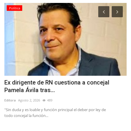
Tribunales
cejal
Internación provisoria para joven que
perpetró sendos robos...
Editora
Mayo 9, 2026
539
ey de
Uno de los ilícitos, afectó al Local SOS Drinks de calle Max J
Yungay y...