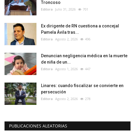
Troncoso
Editora
Julio 31, 2026
701
Ex dirigente de RN cuestiona a concejal
Pamela Ávila tras...
Editora
Agosto 2, 2026
496
Denuncian negligencia médica en la muerte
de niña de un...
Editora
Agosto 1, 2026
447
Linares: cuando fiscalizar se convierte en
persecución
Editora
Agosto 2, 2026
278
PUBLICACIONES ALEATORIAS