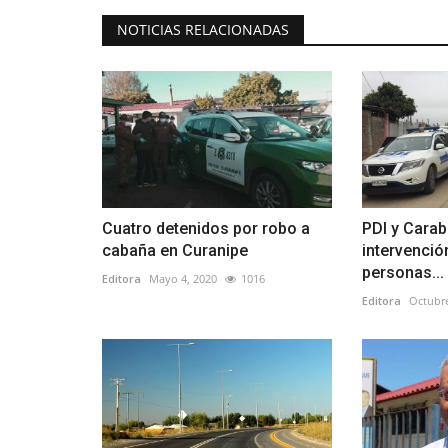
NOTICIAS RELACIONADAS
Cuatro detenidos por robo a
PDI y Carab
cabaña en Curanipe
intervenció
personas...
Editora
Mayo 4, 2020
1016
Editora
Octubre