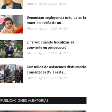
Editora
Agosto 2, 2026
511
Denuncian negligencia médica en la
muerte de niña de un...
Editora
Agosto 1, 2026
463
Linares: cuando fiscalizar se
convierte en persecución
Editora
Agosto 2, 2026
292
Con miles de asistentes disfrutando
comenzó la XVI Fiesta...
Editora
Agosto 1, 2026
217
PUBLICACIONES ALEATORIAS