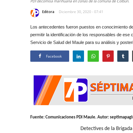
PDI decomisa marihuana en zonas de la comuna de Colbún.
Editora
Diciembre 30, 2020 - 07:41
Los antecedentes fueron puestos en conocimiento del 
permitir la identificación de los responsables de ese 
Servicio de Salud del Maule para su análisis y poster
Facebook
Fuente: Comunicaciones PDI Maule. Autor: septimapagin
Detectives de la Brigada Antinarcóti