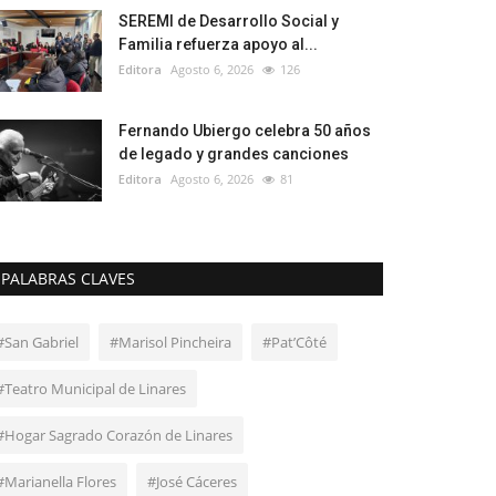
SEREMI de Desarrollo Social y
Familia refuerza apoyo al...
Editora
Agosto 6, 2026
126
Fernando Ubiergo celebra 50 años
de legado y grandes canciones
Editora
Agosto 6, 2026
81
PALABRAS CLAVES
#San Gabriel
#Marisol Pincheira
#Pat’Côté
#Teatro Municipal de Linares
#Hogar Sagrado Corazón de Linares
#Marianella Flores
#José Cáceres