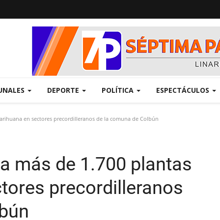
UNALES
DEPORTE
POLÍTICA
ESPECTÁCULOS
arihuana en sectores precordilleranos de la comuna de Colbún
a más de 1.700 plantas
tores precordilleranos
lbún