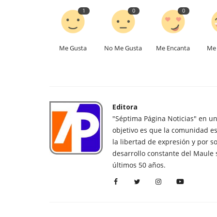
1
0
0
Me Gusta
No Me Gusta
Me Encanta
Me 
Editora
"Séptima Página Noticias" en u
objetivo es que la comunidad es
la libertad de expresión y por s
desarrollo constante del Maule 
últimos 50 años.