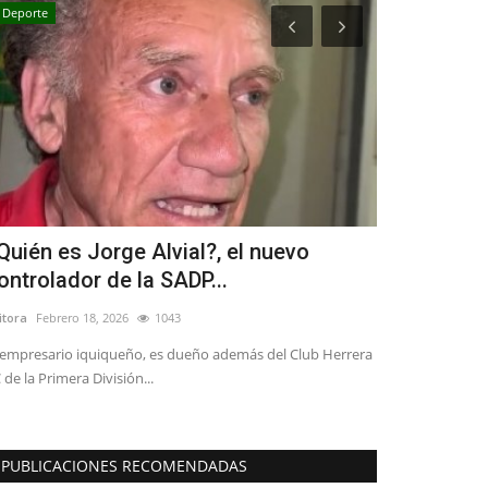
Deporte
Política
Quién es Jorge Alvial?, el nuevo
Linares: cu
ontrolador de la SADP...
en persecu
itora
Febrero 18, 2026
1043
Editora
Agosto 2, 
 empresario iquiqueño, es dueño además del Club Herrera
"Todos integran 
 de la Primera División...
elegidos con el 
PUBLICACIONES RECOMENDADAS