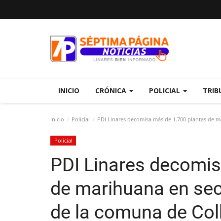
INICIO
CRÓNICA
POLICIAL
TRIB
Inicio
Policial
PDI Linares decomisa más de 1.700 plantas de m
Policial
PDI Linares decomis
de marihuana en sec
de la comuna de Co