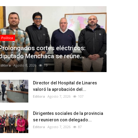
Política
Prolongados cortes eléctricos:
diputado Menchaca se reúne...
Editora
Agosto 8, 2026
19
Director del Hospital de Linares
valoró la aprobación del...
Editora
Agosto 7, 2026
107
Dirigentes sociales de la provincia
se reunieron con delegado...
Editora
Agosto 7, 2026
87