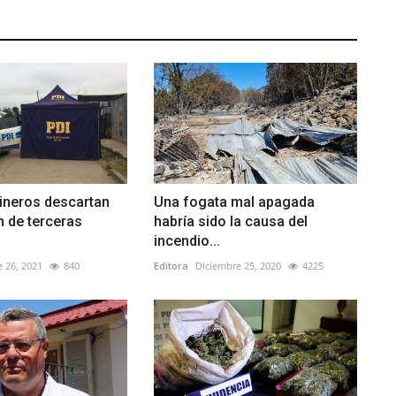
ineros descartan
Una fogata mal apagada
n de terceras
habría sido la causa del
incendio...
 26, 2021
840
Editora
Diciembre 25, 2020
4225