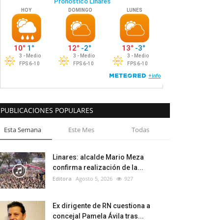
PUBLICACIONES POPULARES
Esta Semana
Este Mes
Todas
Linares: alcalde Mario Meza
confirma realización de la...
Editora
Agosto 5, 2026
927
Ex dirigente de RN cuestiona a
concejal Pamela Ávila tras...