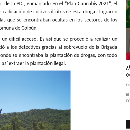
al de la PDI, enmarcado en el “Plan Cannabis 2021”, el
Deporte
erradicación de cultivos ilícitos de esta droga, lograron
las que se encontraban ocultas en los sectores de los
 comuna de Colbún.
un difícil acceso. Es así que se procedió a realizar un
tió a los detectives gracias al sobrevuelo de la Brigada
 donde se encontraba la plantación de drogas, con todo
así extraer la plantación ilegal.
enta en
Mindep-IND del Maule dio el vamos a
¿
sus talleres sociales...
c
Editora
Enero 25, 2026
725
Ed
La oferta programática del Mindep- IND de la región del
El
Maule también abarca jóvenes,...
FC