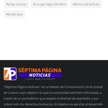
#Jorge Cuevas
#La caja negra de latón
#Mosca de la fruta
#Emilio Jara
"Séptima Página Noticias" en un Medio de Comunicación de la ciudad
de Linares cuyo objetivo es que la comunidad esté bien informada, a
través de un periodismo que respeta la libertad de expresión y por
sobre todo los derechos humanos. El objetivo es aportar al desarrollo