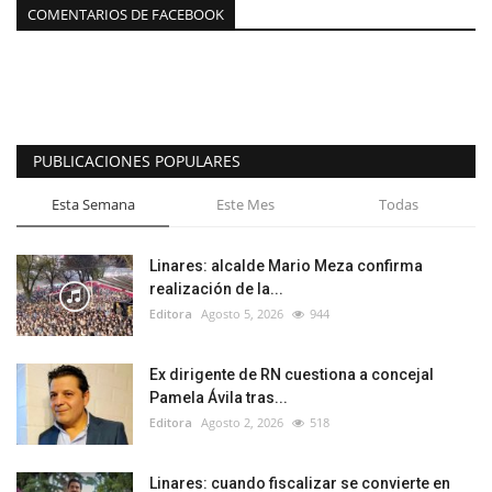
COMENTARIOS DE FACEBOOK
PUBLICACIONES POPULARES
Esta Semana
Este Mes
Todas
Linares: alcalde Mario Meza confirma
realización de la...
Editora
Agosto 5, 2026
944
Ex dirigente de RN cuestiona a concejal
Pamela Ávila tras...
Editora
Agosto 2, 2026
518
Linares: cuando fiscalizar se convierte en