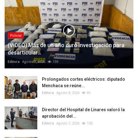
Policial
(VIDEO) Más de un año duró investigación para
desarticular...
Editora
Agosto 8, 2026
159
Prolongados cortes eléctricos: diputado
Menchaca se reúne...
Editora
Agosto 8, 2026
85
Director del Hospital de Linares valoró la
aprobación del...
Editora
Agosto 7, 2026
158