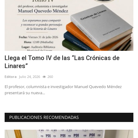
Llega el Tomo IV de las “Las Crónicas de
(
Linares”
c
Editora
Julio 24, 2026
260
Ed
El profesor, columnista e investigador Manuel Quevedo Méndez
El
presentará su nueva...
ed
PUBLICACIONES RECOMENDADAS