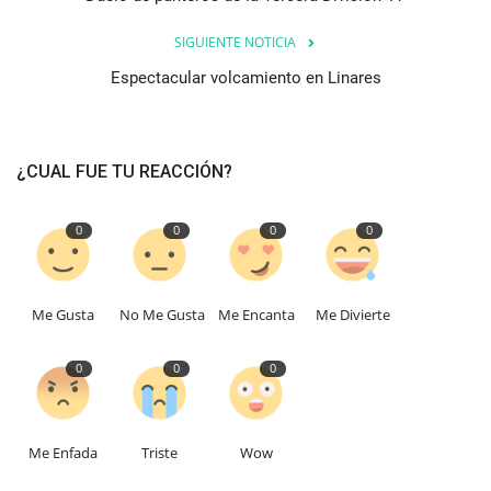
SIGUIENTE NOTICIA
Espectacular volcamiento en Linares
¿CUAL FUE TU REACCIÓN?
0
0
0
0
Me Gusta
No Me Gusta
Me Encanta
Me Divierte
0
0
0
Me Enfada
Triste
Wow