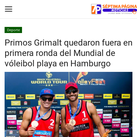
Deporte
Primos Grimalt quedaron fuera en
Inicio
primera ronda del Mundial de
Crónica
vóleibol playa en Hamburgo
Policial
Tribunales
Deporte
Política
Espectáculos