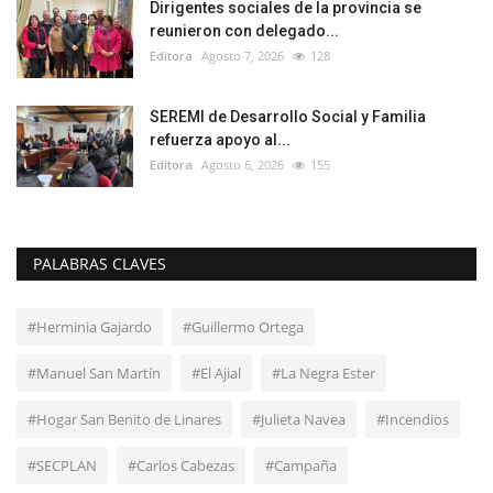
Dirigentes sociales de la provincia se
reunieron con delegado...
Editora
Agosto 7, 2026
128
SEREMI de Desarrollo Social y Familia
refuerza apoyo al...
Editora
Agosto 6, 2026
155
PALABRAS CLAVES
#Herminia Gajardo
#Guillermo Ortega
#Manuel San Martín
#El Ajial
#La Negra Ester
#Hogar San Benito de Linares
#Julieta Navea
#Incendios
#SECPLAN
#Carlos Cabezas
#Campaña