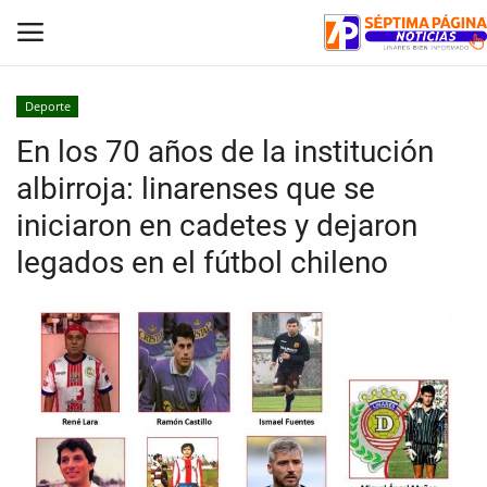
Deporte
En los 70 años de la institución
Inicio
albirroja: linarenses que se
Crónica
iniciaron en cadetes y dejaron
legados en el fútbol chileno
Policial
Tribunales
Deporte
Política
Espectáculos