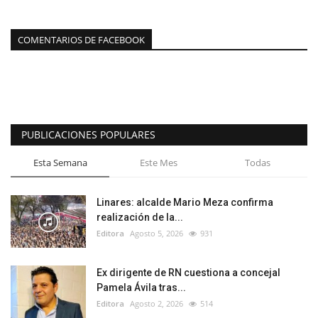
COMENTARIOS DE FACEBOOK
PUBLICACIONES POPULARES
Esta Semana
Este Mes
Todas
Linares: alcalde Mario Meza confirma
realización de la...
Editora
Agosto 5, 2026
931
Ex dirigente de RN cuestiona a concejal
Pamela Ávila tras...
Editora
Agosto 2, 2026
514