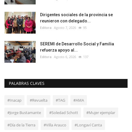
Dirigentes sociales de la provincia se
reunieron con delegado...
Editora
Agosto 7, 2026
95
SEREMI de Desarrollo Social y Familia
refuerza apoyo al...
Editora
Agosto 6, 2026
137
PALABRAS CLAVES
#Inacap
#Revuelta
#TAG
#AMA
#Jorge Bustamante
#Soledad Schott
#Mujer ejemplar
#Día de la Tierra
#Villa Arauco
#Longaví Canta