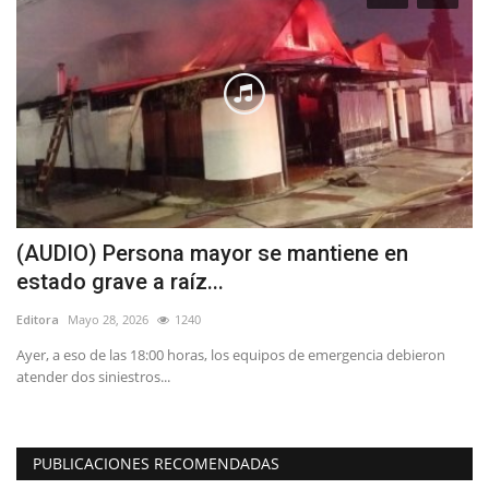
tiene en
Veredicto condenatorio para ex c
por falsificación...
Editora
Mayo 7, 2026
872
emergencia debieron
Los hechos se remontan al 29 de septiembre de 2020
de 2021 y el...
PUBLICACIONES RECOMENDADAS