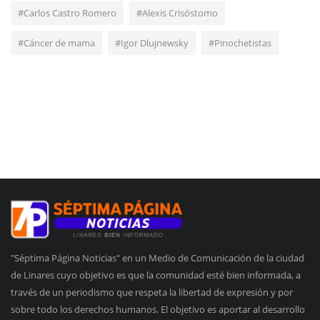
#Carlos Castro Romero
#Alexis Crisóstomo
#Cáncer de mama
#Igor Dlujnewsky
#Pinochetistas
"Séptima Página Noticias" en un Medio de Comunicación de la ciudad
de Linares cuyo objetivo es que la comunidad esté bien informada, a
través de un periodismo que respeta la libertad de expresión y por
sobre todo los derechos humanos. El objetivo es aportar al desarrollo