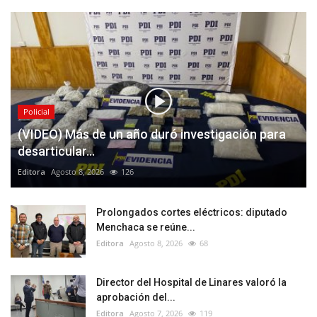
Policial
(VIDEO) Más de un año duró investigación para
desarticular...
Editora
Agosto 8, 2026
126
Prolongados cortes eléctricos: diputado
Menchaca se reúne...
Editora
Agosto 8, 2026
68
Director del Hospital de Linares valoró la
aprobación del...
Editora
Agosto 7, 2026
119