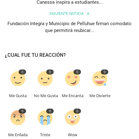
Canessa inspira a estudiantes...
SIGUIENTE NOTICIA
Fundación Integra y Municipio de Pelluhue firman comodato
que permitirá reubicar...
¿CUAL FUE TU REACCIÓN?
0
0
0
0
Me Gusta
No Me Gusta
Me Encanta
Me Divierte
0
0
0
Me Enfada
Triste
Wow