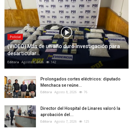
Policial
(VIDEO) Más de un año duró investigación para
desarticular...
Editora
Agosto 8, 2026
142
Prolongados cortes eléctricos: diputado
Menchaca se reúne...
Editora
Agosto 8, 2026
76
Director del Hospital de Linares valoró la
aprobación del...
Editora
Agosto 7, 2026
125