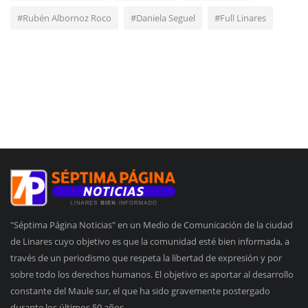
#Rubén Albornoz Roco
#Daniela Seguel
#Full Linares
"Séptima Página Noticias" en un Medio de Comunicación de la ciudad
de Linares cuyo objetivo es que la comunidad esté bien informada, a
través de un periodismo que respeta la libertad de expresión y por
sobre todo los derechos humanos. El objetivo es aportar al desarrollo
constante del Maule sur, el que ha sido gravemente postergado
durante los últimos 50 años.