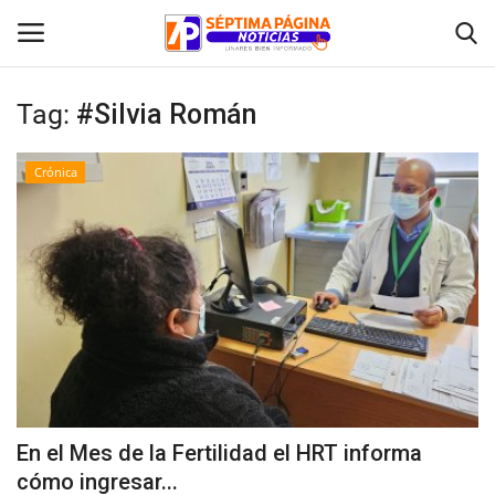
Tag:
#Silvia Román
Inicio
Crónica
Crónica
Policial
Tribunales
Deporte
Política
En el Mes de la Fertilidad el HRT informa
cómo ingresar...
Espectáculos