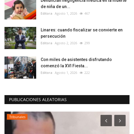
Denuncian negligencia médica en la muerte
de niña de un...
Editora
Agosto 1, 2026
467
Linares: cuando fiscalizar se convierte en
persecución
Editora
Agosto 2, 2026
299
Con miles de asistentes disfrutando
comenzó la XVI Fiesta...
Editora
Agosto 1, 2026
222
PUBLICACIONES ALEATORIAS
Tribunales