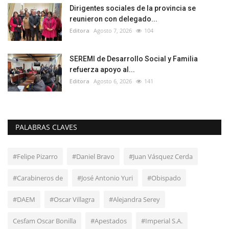
Dirigentes sociales de la provincia se
reunieron con delegado...
Editora
Agosto 7, 2026
104
SEREMI de Desarrollo Social y Familia
refuerza apoyo al...
Editora
Agosto 6, 2026
141
PALABRAS CLAVES
#Felipe Pizarro
#Daniel Bravo
#Juan Vásquez Cerda
#Carabineros de
#José Antonio Yuri
#Obispado
#DAEM
#Oscar Villagra
#Alejandra Serey
Cesfam Oscar Bonilla
#Apestados
#Imperial S.A.