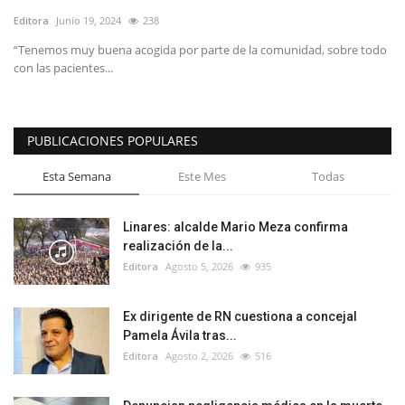
Editora
Junio 19, 2024
238
“Tenemos muy buena acogida por parte de la comunidad, sobre todo
con las pacientes...
PUBLICACIONES POPULARES
Esta Semana
Este Mes
Todas
Linares: alcalde Mario Meza confirma
realización de la...
Editora
Agosto 5, 2026
935
Ex dirigente de RN cuestiona a concejal
Pamela Ávila tras...
Editora
Agosto 2, 2026
516