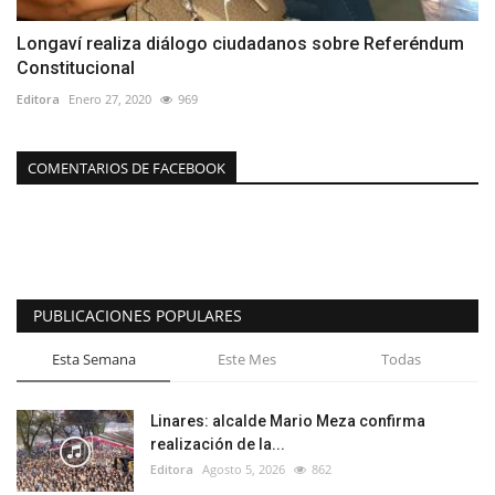
Longaví realiza diálogo ciudadanos sobre Referéndum
Constitucional
Editora
Enero 27, 2020
969
COMENTARIOS DE FACEBOOK
PUBLICACIONES POPULARES
Esta Semana
Este Mes
Todas
Linares: alcalde Mario Meza confirma
realización de la...
Editora
Agosto 5, 2026
862