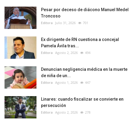
Pesar por deceso de diácono Manuel Medel
Troncoso
Editora
Julio 31, 2026
701
Ex dirigente de RN cuestiona a concejal
Pamela Ávila tras...
Editora
Agosto 2, 2026
494
Denuncian negligencia médica en la muerte
de niña de un...
Editora
Agosto 1, 2026
447
Linares: cuando fiscalizar se convierte en
persecución
Editora
Agosto 2, 2026
278