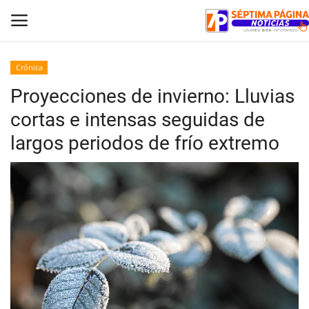
Crónica
Proyecciones de invierno: Lluvias
Inicio
cortas e intensas seguidas de
Crónica
largos periodos de frío extremo
Policial
Tribunales
Deporte
Política
Espectáculos