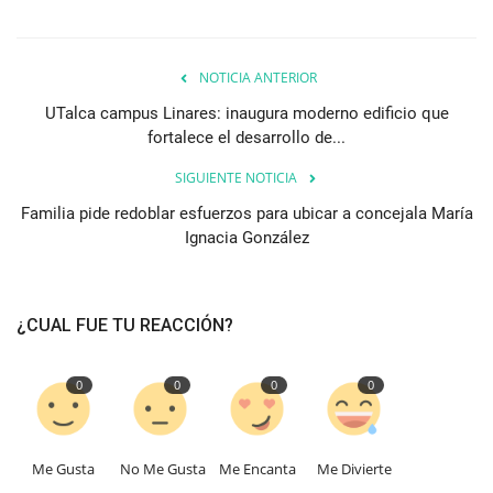
NOTICIA ANTERIOR
UTalca campus Linares: inaugura moderno edificio que
fortalece el desarrollo de...
SIGUIENTE NOTICIA
Familia pide redoblar esfuerzos para ubicar a concejala María
Ignacia González
¿CUAL FUE TU REACCIÓN?
0
0
0
0
Me Gusta
No Me Gusta
Me Encanta
Me Divierte