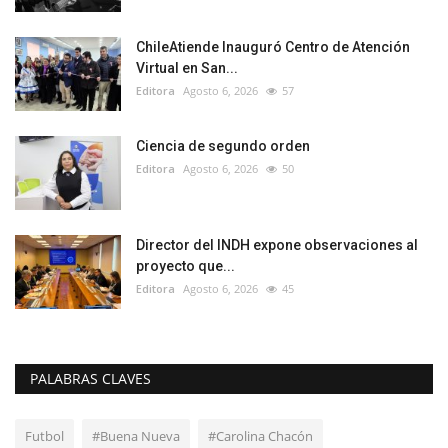
ChileAtiende Inauguró Centro de Atención
Virtual en San...
Editora
Agosto 6, 2026
57
Ciencia de segundo orden
Editora
Agosto 6, 2026
50
Director del INDH expone observaciones al
proyecto que...
Editora
Agosto 6, 2026
45
PALABRAS CLAVES
Futbol
#Buena Nueva
#Carolina Chacón