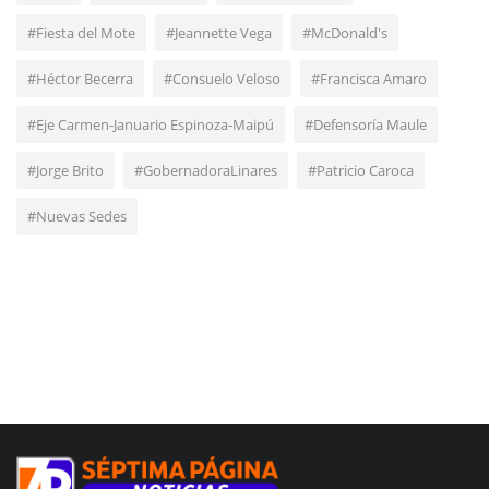
#Fiesta del Mote
#Jeannette Vega
#McDonald's
#Héctor Becerra
#Consuelo Veloso
#Francisca Amaro
#Eje Carmen-Januario Espinoza-Maipú
#Defensoría Maule
#Jorge Brito
#GobernadoraLinares
#Patricio Caroca
#Nuevas Sedes