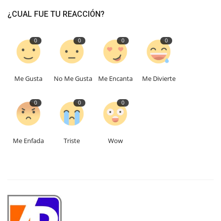
¿CUAL FUE TU REACCIÓN?
0
0
0
0
Me Gusta
No Me Gusta
Me Encanta
Me Divierte
0
0
0
Me Enfada
Triste
Wow