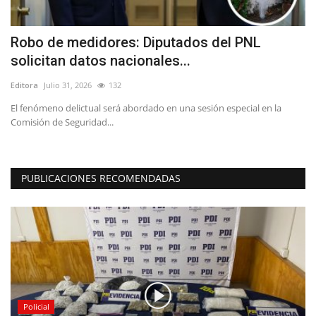
Robo de medidores: Diputados del PNL
B
solicitan datos nacionales...
B
Editora
Julio 31, 2026
132
Ed
El fenómeno delictual será abordado en una sesión especial en la
La
Comisión de Seguridad...
es
PUBLICACIONES RECOMENDADAS
Policial