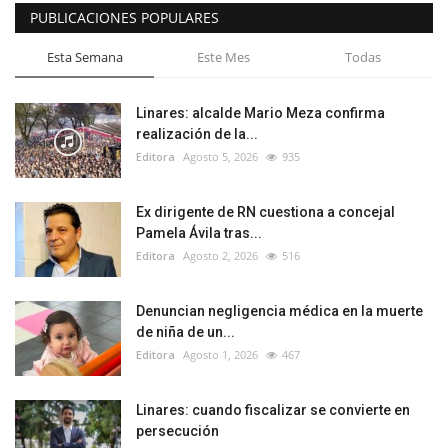
PUBLICACIONES POPULARES
Esta Semana
Este Mes
Todas
Linares: alcalde Mario Meza confirma
realización de la...
Editora
Agosto 5, 2026
935
Ex dirigente de RN cuestiona a concejal
Pamela Ávila tras...
Editora
Agosto 2, 2026
516
Denuncian negligencia médica en la muerte
de niña de un...
Editora
Agosto 1, 2026
467
Linares: cuando fiscalizar se convierte en
persecución