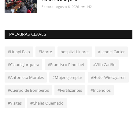
Editora
Agosto 6, 2026
142
PALABRAS CLAVES
#Huapi Bajo
#Marte
hospital Linares
#Leonel Carter
#ClaudiaJorquera
#Francisco Pinochet
#Villa Cariño
#Antonieta Morales
#Mujer ejemplar
#Hotel Wincayaren
#Cuerpo de Bomberos
#Fertilizantes
#Incendios
#Visitas
#Chalet Quemado