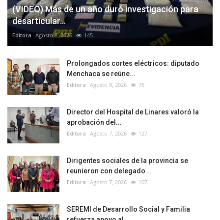
(VIDEO) Más de un año duró investigación para
desarticular...
Editora
Agosto 8, 2026
145
Prolongados cortes eléctricos: diputado
Menchaca se reúne...
Editora
Agosto 8, 2026
76
Director del Hospital de Linares valoró la
aprobación del...
Editora
Agosto 7, 2026
127
Dirigentes sociales de la provincia se
reunieron con delegado...
Editora
Agosto 7, 2026
107
SEREMI de Desarrollo Social y Familia
refuerza apoyo al...