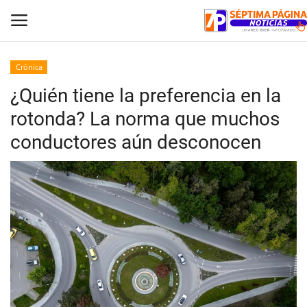
Crónica
¿Quién tiene la preferencia en la
Inicio
rotonda? La norma que muchos
Crónica
conductores aún desconocen
Policial
Tribunales
Deporte
Política
Espectáculos