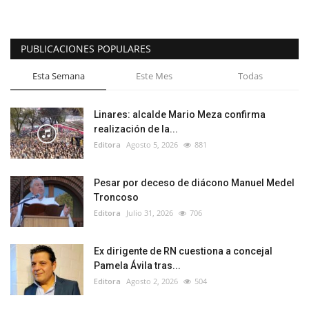
PUBLICACIONES POPULARES
Esta Semana
Este Mes
Todas
Linares: alcalde Mario Meza confirma
realización de la...
Editora
Agosto 5, 2026
881
Pesar por deceso de diácono Manuel Medel
Troncoso
Editora
Julio 31, 2026
706
Ex dirigente de RN cuestiona a concejal
Pamela Ávila tras...
Editora
Agosto 2, 2026
504