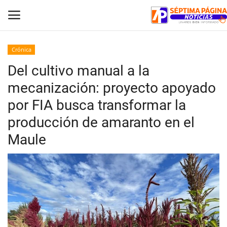
Crónica
Del cultivo manual a la
Inicio
mecanización: proyecto apoyado
Crónica
por FIA busca transformar la
producción de amaranto en el
Policial
Maule
Tribunales
Deporte
Política
Espectáculos