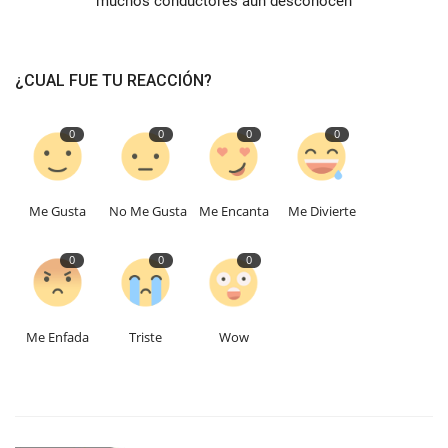
muchos conductores aún desconocen
¿CUAL FUE TU REACCIÓN?
0
0
0
0
Me Gusta
No Me Gusta
Me Encanta
Me Divierte
0
0
0
Me Enfada
Triste
Wow