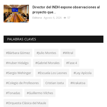
Director del INDH expone observaciones al
proyecto que...
Editora
Agosto 6, 2026
57
PALABRAS CLAVES
#Bárbara Gómez
#Julio Montes
#Witral
#Huber Hidalgo
#Gabriel Morales
#Fase 4
#Sergio Wehinger
#Escuela Los Leones
#Ley Apícola
#Colegio de Profesores
Cristian Izeta
#Krakatoa
#Tonadas
#Guillermo Vilches
#Orquesta Clásica del Maule