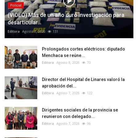
Policial
(VIDEO) Más de un año duró investigación para
desarticular...
Editora
Agosto 8, 2026
131
Prolongados cortes eléctricos: diputado
Menchaca se reúne...
Editora
Agosto 8, 2026
70
Director del Hospital de Linares valoró la
aprobación del...
Editora
Agosto 7, 2026
122
Dirigentes sociales de la provincia se
reunieron con delegado...
Editora
Agosto 7, 2026
96