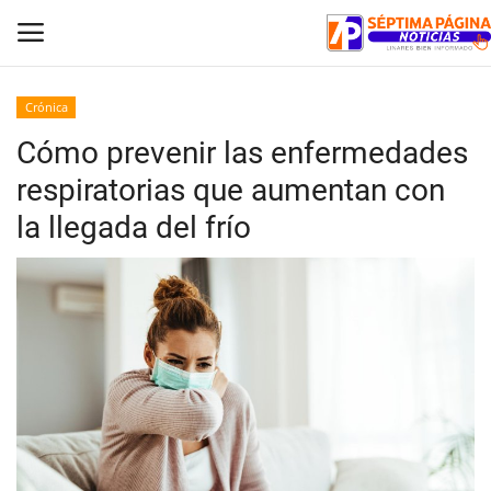
Crónica
Cómo prevenir las enfermedades
Inicio
respiratorias que aumentan con
Crónica
la llegada del frío
Policial
Tribunales
Deporte
Política
Espectáculos