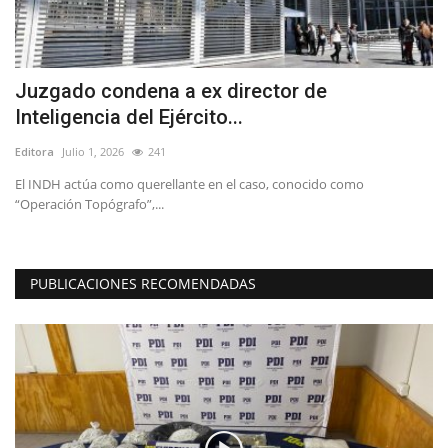
Juzgado condena a ex director de
L
Inteligencia del Ejército...
S
Editora
Julio 1, 2026
241
Ed
El INDH actúa como querellante en el caso, conocido como
Ví
“Operación Topógrafo”,...
de
PUBLICACIONES RECOMENDADAS