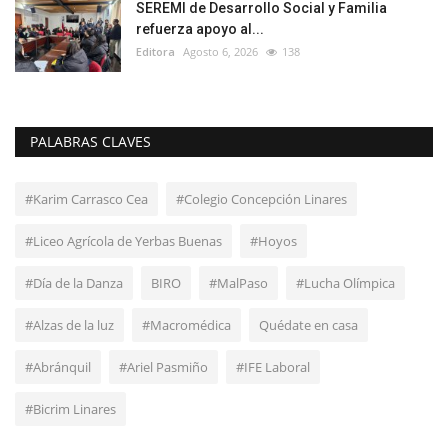
SEREMI de Desarrollo Social y Familia
refuerza apoyo al...
Editora
Agosto 6, 2026
138
PALABRAS CLAVES
#Karim Carrasco Cea
#Colegio Concepción Linares
#Liceo Agrícola de Yerbas Buenas
#Hoyos
#Día de la Danza
BIRO
#MalPaso
#Lucha Olímpica
#Alzas de la luz
#Macromédica
Quédate en casa
#Abránquil
#Ariel Pasmiño
#IFE Laboral
#Bicrim Linares