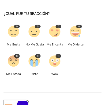
¿CUAL FUE TU REACCIÓN?
0
0
0
0
Me Gusta
No Me Gusta
Me Encanta
Me Divierte
0
0
0
Me Enfada
Triste
Wow