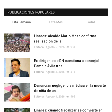
PUBLICACIONES POPULARES
Esta Semana
Este Mes
Todas
Linares: alcalde Mario Meza confirma
realización de la...
Editora
Agosto 5, 2026
931
Ex dirigente de RN cuestiona a concejal
Pamela Ávila tras...
Editora
Agosto 2, 2026
514
Denuncian negligencia médica en la muerte
de niña de un...
Editora
Agosto 1, 2026
466
Linares: cuando fiscalizar se convierte en