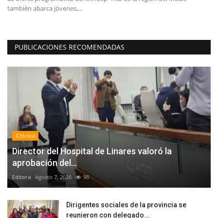
también abarca jóvenes,...
di
PUBLICACIONES RECOMENDADAS
Crónica
Director del Hospital de Linares valoró la
aprobación del...
Editora
Agosto 7, 2026
98
Dirigentes sociales de la provincia se
reunieron con delegado...