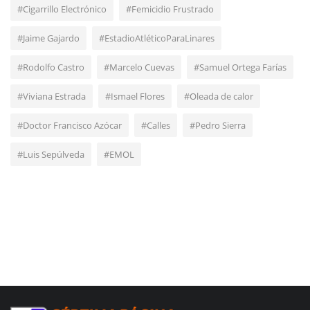
#Cigarrillo Electrónico
#Femicidio Frustrado
#Jaime Gajardo
#EstadioAtléticoParaLinares
#Rodolfo Castro
#Marcelo Cuevas
#Samuel Ortega Farías
#Viviana Estrada
#Ismael Flores
#Oleada de calor
#Doctor Francisco Azócar
#Calles
#Pedro Sierra
#Luis Sepúlveda
#EMOL