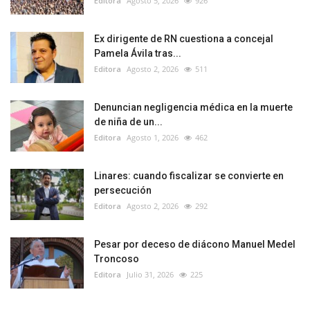
Editora
Agosto 5, 2026
926
Ex dirigente de RN cuestiona a concejal
Pamela Ávila tras...
Editora
Agosto 2, 2026
511
Denuncian negligencia médica en la muerte
de niña de un...
Editora
Agosto 1, 2026
462
Linares: cuando fiscalizar se convierte en
persecución
Editora
Agosto 2, 2026
292
Pesar por deceso de diácono Manuel Medel
Troncoso
Editora
Julio 31, 2026
225