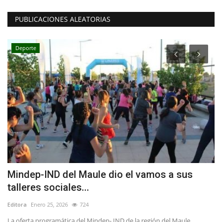
PUBLICACIONES ALEATORIAS
Deporte
Mindep-IND del Maule dio el vamos a sus
(
talleres sociales...
S
Editora
Enero 25, 2026
724
Ed
15
La oferta programática del Mindep- IND de la región del Maule
De