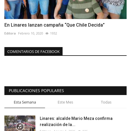
En Linares lanzan campaña “Que Chile Decida”
Editora
Febrero 10, 2020
1932
COMENTARIOS DE FACEBOOK
PUBLICACIONES POPULARES
Esta Semana
Este Mes
Todas
Linares: alcalde Mario Meza confirma
realización de la...