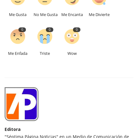
Me Gusta
No Me Gusta
Me Encanta
Me Divierte
0
0
0
Me Enfada
Triste
Wow
Editora
"Séptima Página Noticias" en un Medio de Comunicación de