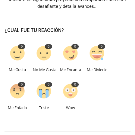
desafiante y detalla avances...
¿CUAL FUE TU REACCIÓN?
0
0
0
0
Me Gusta
No Me Gusta
Me Encanta
Me Divierte
0
0
0
Me Enfada
Triste
Wow