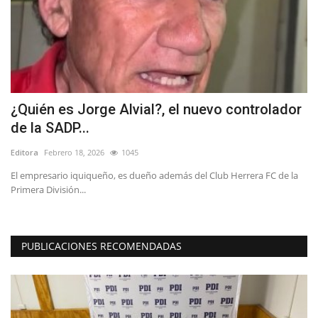
¿Quién es Jorge Alvial?, el nuevo controlador
D
de la SADP...
a
Editora
Febrero 18, 2026
1045
Ed
El empresario iquiqueño, es dueño además del Club Herrera FC de la
El
Primera División...
re
PUBLICACIONES RECOMENDADAS