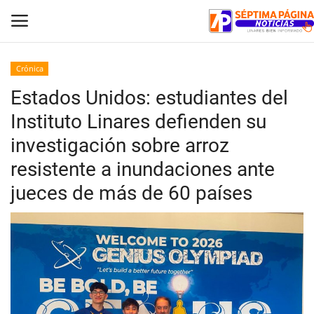
Crónica
Estados Unidos: estudiantes del
Inicio
Instituto Linares defienden su
Crónica
investigación sobre arroz
resistente a inundaciones ante
Policial
jueces de más de 60 países
Tribunales
Deporte
Política
Espectáculos