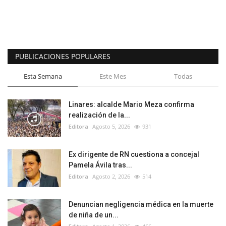
PUBLICACIONES POPULARES
Esta Semana
Este Mes
Todas
Linares: alcalde Mario Meza confirma
realización de la...
Editora
Agosto 5, 2026
931
Ex dirigente de RN cuestiona a concejal
Pamela Ávila tras...
Editora
Agosto 2, 2026
514
Denuncian negligencia médica en la muerte
de niña de un...