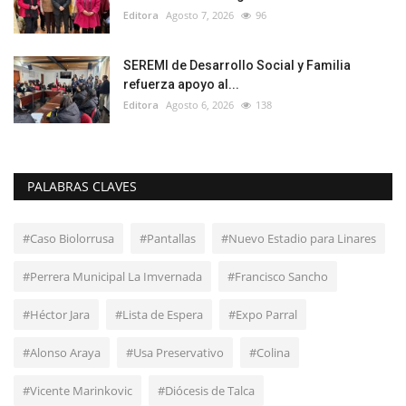
Editora
Agosto 7, 2026
96
SEREMI de Desarrollo Social y Familia
refuerza apoyo al...
Editora
Agosto 6, 2026
138
PALABRAS CLAVES
#Caso Biolorrusa
#Pantallas
#Nuevo Estadio para Linares
#Perrera Municipal La Imvernada
#Francisco Sancho
#Héctor Jara
#Lista de Espera
#Expo Parral
#Alonso Araya
#Usa Preservativo
#Colina
#Vicente Marinkovic
#Diócesis de Talca