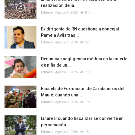
realización de la...
Editora
Agosto 5, 2026
946
Ex dirigente de RN cuestiona a concejal
Pamela Ávila tras...
Editora
Agosto 2, 2026
520
Denuncian negligencia médica en la muerte
de niña de un...
Editora
Agosto 1, 2026
211
Escuela de Formación de Carabineros del
Maule: cuando una...
Editora
Agosto 3, 2026
193
Linares: cuando fiscalizar se convierte en
persecución
Editora
Agosto 2, 2026
184