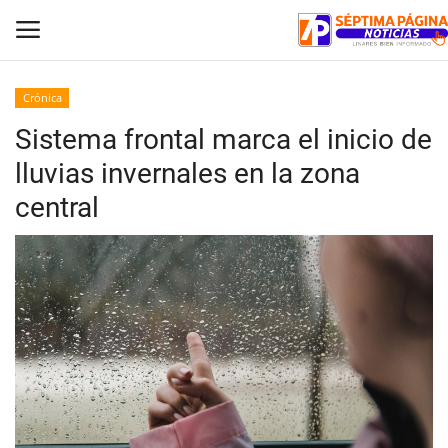
Crónica
Sistema frontal marca el inicio de
Inicio
lluvias invernales en la zona
Crónica
central
Policial
Tribunales
Deporte
Política
Espectáculos