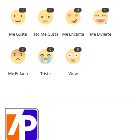
0
0
0
0
Me Gusta
No Me Gusta
Me Encanta
Me Divierte
0
0
0
Me Enfada
Triste
Wow