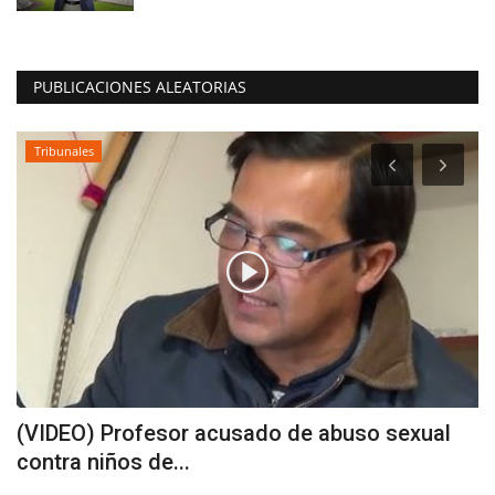
PUBLICACIONES ALEATORIAS
Tribunales
(VIDEO) Profesor acusado de abuso sexual
M
contra niños de...
v