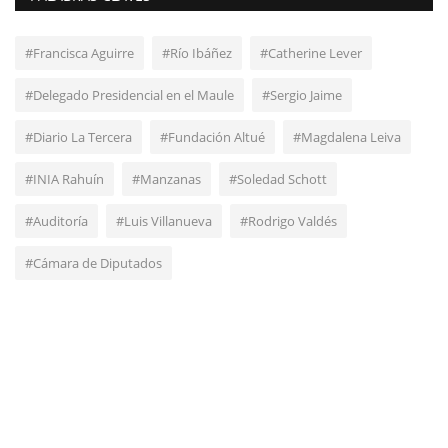
#Francisca Aguirre
#Río Ibáñez
#Catherine Lever
#Delegado Presidencial en el Maule
#Sergio Jaime
#Diario La Tercera
#Fundación Altué
#Magdalena Leiva
#INIA Rahuín
#Manzanas
#Soledad Schott
#Auditoría
#Luis Villanueva
#Rodrigo Valdés
#Cámara de Diputados