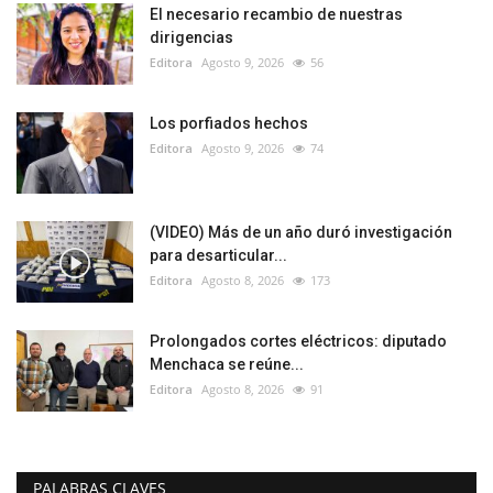
El necesario recambio de nuestras
dirigencias
Editora
Agosto 9, 2026
56
Los porfiados hechos
Editora
Agosto 9, 2026
74
(VIDEO) Más de un año duró investigación
para desarticular...
Editora
Agosto 8, 2026
173
Prolongados cortes eléctricos: diputado
Menchaca se reúne...
Editora
Agosto 8, 2026
91
PALABRAS CLAVES