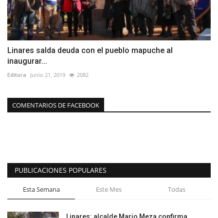
Linares salda deuda con el pueblo mapuche al
inaugurar...
Editora
Junio 21, 2019
2082
COMENTARIOS DE FACEBOOK
PUBLICACIONES POPULARES
Esta Semana
Este Mes
Todas
Linares: alcalde Mario Meza confirma