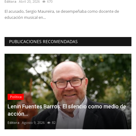
Editora
Abril 20, 2026
670
Ed
io
El acusado, Sergio Maureira, se desempeñaba como docente de
La
educación musical en...
in
PUBLICACIONES RECOMENDADAS
Política
Lenin Fuentes Barros: El silencio como medio de
acción...
Editora
Agosto 9, 2026
82