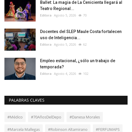
Ballet: La magia de La Cenicienta llegará al
Teatro Regional...
Editora
Agosto 5, 2026
70
Docentes del SLEP Maule Costa fortalecen
uso de Inteligencia...
Editora
Agosto 5, 2026
62
Empleo estacional, ¿sólo un trabajo de
temporada?
Editora
Agosto 4, 2026
102
PALABRAS CLAVES
#Médico
#70AñosDelDepo
#Danesa Morales
#Marcela Mallegas
#Robinson Altamirano
#FERFUMAPS