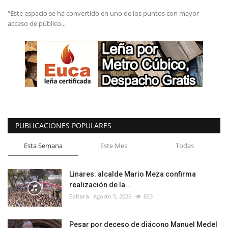
“Este espacio se ha convertido en uno de los puntos con mayor
acceso de público...
PUBLICACIONES POPULARES
Esta Semana
Este Mes
Todas
Linares: alcalde Mario Meza confirma
realización de la...
Editora
Agosto 5, 2026
823
Pesar por deceso de diácono Manuel Medel