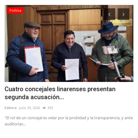
Política
Cuatro concejales linarenses presentan
(
segunda acusación...
i
Editora
Julio 29, 2026
393
Ed
l
"El rol de un concejal es velar por la probidad y la transparencia, y ante
Lo
auditorías...