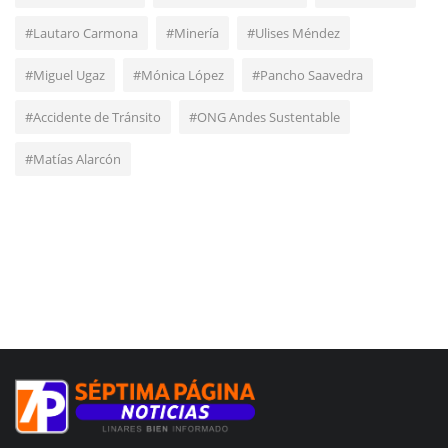
#Lautaro Carmona
#Minería
#Ulises Méndez
#Miguel Ugaz
#Mónica López
#Pancho Saavedra
#Accidente de Tránsito
#ONG Andes Sustentable
#Matías Alarcón