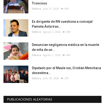
Troncoso
Editora
Julio 31, 2026
699
Ex dirigente de RN cuestiona a concejal
Pamela Ávila tras...
Editora
Agosto 2, 2026
489
Denuncian negligencia médica en la muerte
de niña de un...
Editora
Agosto 1, 2026
443
Diputado por el Maule sur, Cristián Menchaca
desestima...
Editora
Julio 30, 2026
355
PUBLICACIONES ALEATORIAS