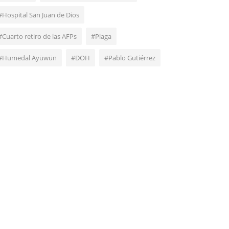
#Hospital San Juan de Dios
#Cuarto retiro de las AFPs
#Plaga
#Humedal Ayüwün
#DOH
#Pablo Gutiérrez