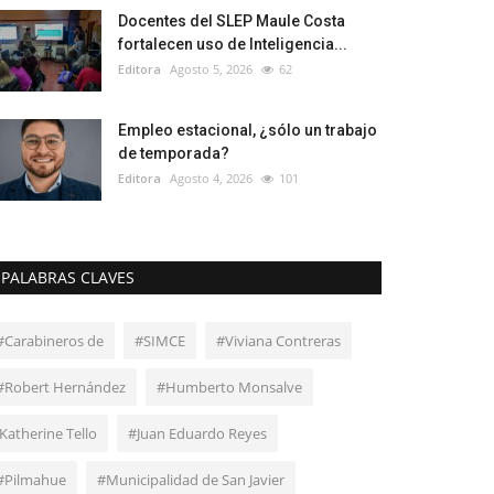
Docentes del SLEP Maule Costa
fortalecen uso de Inteligencia...
Editora
Agosto 5, 2026
62
Empleo estacional, ¿sólo un trabajo
de temporada?
Editora
Agosto 4, 2026
101
PALABRAS CLAVES
#Carabineros de
#SIMCE
#Viviana Contreras
#Robert Hernández
#Humberto Monsalve
·Katherine Tello
#Juan Eduardo Reyes
#Pilmahue
#Municipalidad de San Javier