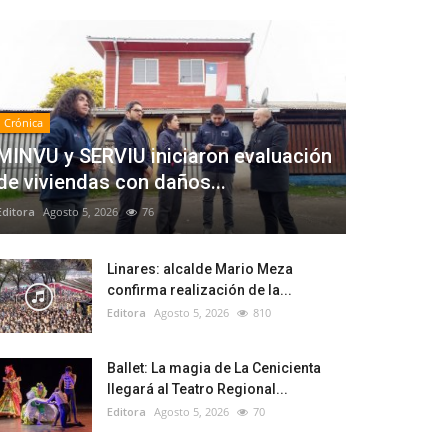
Crónica
MINVU y SERVIU iniciaron evaluación
de viviendas con daños...
Editora
Agosto 5, 2026
76
Linares: alcalde Mario Meza
confirma realización de la...
Editora
Agosto 5, 2026
810
Ballet: La magia de La Cenicienta
llegará al Teatro Regional...
Editora
Agosto 5, 2026
70