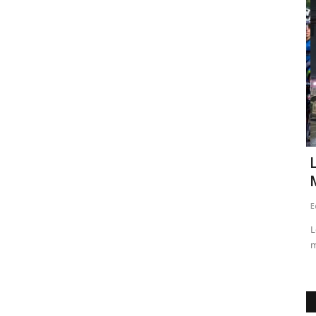
Deporte
scénica
Abiertas las inscripciones para Vuelta
L
Ciclista Maule Centro...
M
Editora
Diciembre 19, 2025
772
Ed
 con más de
Considerada la carrera más importante del calendario
Lo
nacional rutero, la Vuelta...
ma