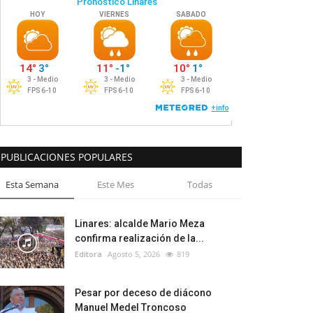
PUBLICACIONES POPULARES
Esta Semana
Este Mes
Todas
Linares: alcalde Mario Meza
confirma realización de la...
Editora
Agosto 5, 2026
819
Pesar por deceso de diácono
Manuel Medel Troncoso