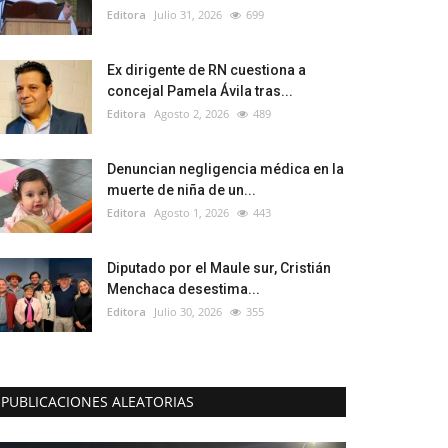
Editora
Julio 31, 2026
699
Ex dirigente de RN cuestiona a
concejal Pamela Ávila tras...
Editora
Agosto 2, 2026
489
Denuncian negligencia médica en la
muerte de niña de un...
Editora
Agosto 1, 2026
443
Diputado por el Maule sur, Cristián
Menchaca desestima...
Editora
Julio 30, 2026
355
PUBLICACIONES ALEATORIAS