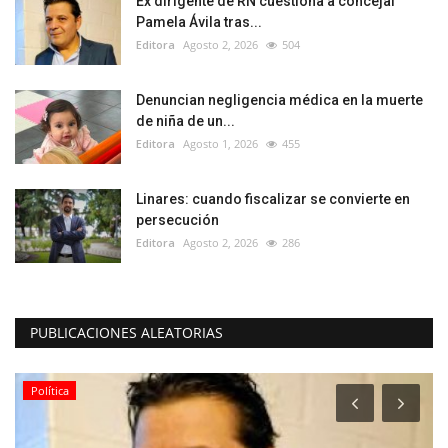
Ex dirigente de RN cuestiona a concejal
Pamela Ávila tras...
Editora
Agosto 2, 2026
504
Denuncian negligencia médica en la muerte
de niña de un...
Editora
Agosto 1, 2026
455
Linares: cuando fiscalizar se convierte en
persecución
Editora
Agosto 2, 2026
286
PUBLICACIONES ALEATORIAS
Política