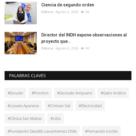
Ciencia de segundo orden
Editora
Agosto 6, 2026
69
Director del INDH expone observaciones al
proyecto que...
Editora
Agosto 6, 2026
60
PALABRAS CLAVES
#Escudo
#Porotos
#Gonzalo Ampuero
#Gato Andino
#Lissete Aparecio
#Cristian Val
#Electricidad
#Clínica San Mateo
#Litio
#Fundación Desafío Levantemos Chile
#Fernando Cortés