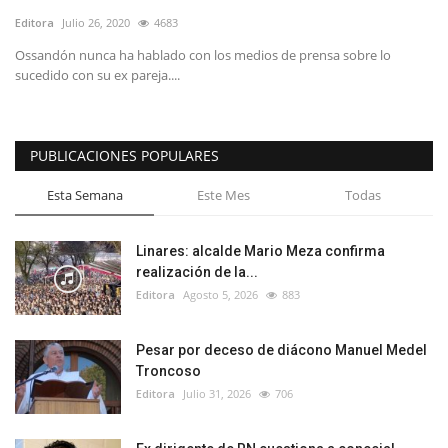
Editora
Julio 26, 2020
4683
Ossandón nunca ha hablado con los medios de prensa sobre lo
sucedido con su ex pareja....
PUBLICACIONES POPULARES
Esta Semana
Este Mes
Todas
Linares: alcalde Mario Meza confirma
realización de la...
Editora
Agosto 5, 2026
883
Pesar por deceso de diácono Manuel Medel
Troncoso
Editora
Julio 31, 2026
706