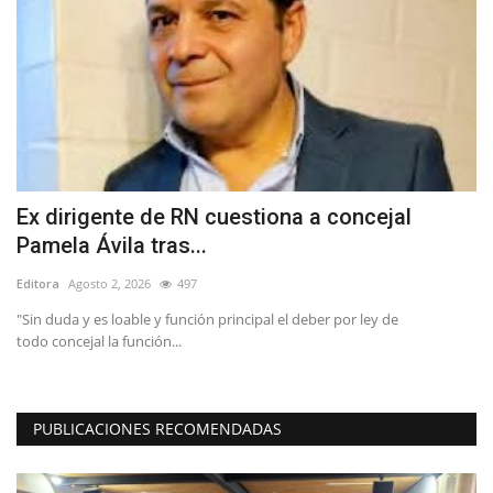
Ex dirigente de RN cuestiona a concejal
A
Pamela Ávila tras...
M
Editora
Agosto 2, 2026
497
Ed
"Sin duda y es loable y función principal el deber por ley de
Co
todo concejal la función...
la 
PUBLICACIONES RECOMENDADAS