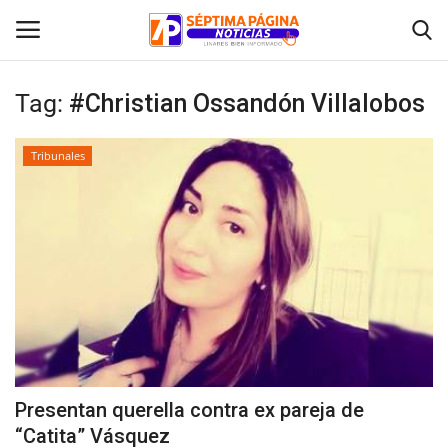
Tag:
#Christian Ossandón Villalobos
Inicio
Tribunales
Crónica
Policial
Tribunales
Deporte
Política
Presentan querella contra ex pareja de
“Catita” Vásquez
Espectáculos