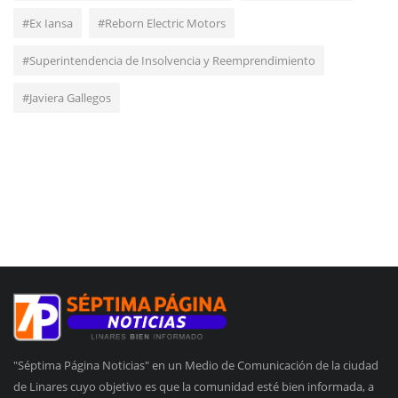
#Ex Iansa
#Reborn Electric Motors
#Superintendencia de Insolvencia y Reemprendimiento
#Javiera Gallegos
"Séptima Página Noticias" en un Medio de Comunicación de la ciudad
de Linares cuyo objetivo es que la comunidad esté bien informada, a