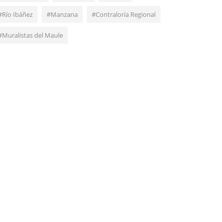
#Río Ibáñez
#Manzana
#Contraloría Regional
#Muralistas del Maule