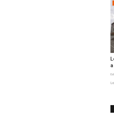
Crónica
Director del INDH expone
L
observaciones al proyecto que...
a
Editora
Agosto 6, 2026
90
Ed
En su exposición el director del INDH, Yerko Ljubetic,
Lo
enfatizó la importancia de...