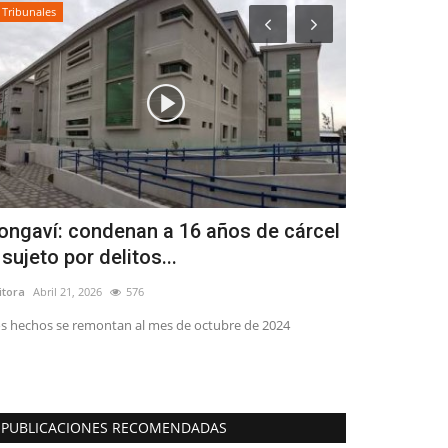
Tribunales
Tribunales
ongaví: condenan a 16 años de cárcel
Corte de Ap
 sujeto por delitos...
audiencia p
itora
Abril 21, 2026
576
Editora
Julio 8, 20
s hechos se remontan al mes de octubre de 2024
Comienza el proce
Contardo
PUBLICACIONES RECOMENDADAS