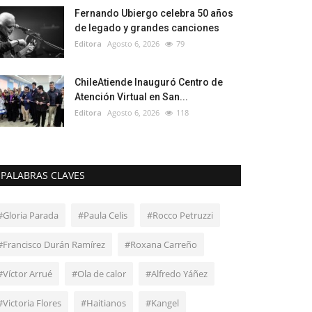
Fernando Ubiergo celebra 50 años
de legado y grandes canciones
Editora
Agosto 6, 2026
79
ChileAtiende Inauguró Centro de
Atención Virtual en San...
Editora
Agosto 6, 2026
118
PALABRAS CLAVES
#Gloria Parada
#Paula Celis
#Rocco Petruzzi
#Francisco Durán Ramírez
#Roxana Carreño
#Víctor Arrué
#Ola de calor
#Alfredo Yáñez
#Victoria Flores
#Haitianos
#Kangel