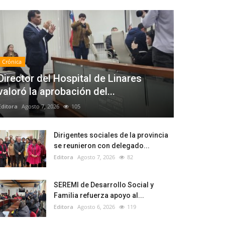
Crónica
Director del Hospital de Linares
valoró la aprobación del...
Editora
Agosto 7, 2026
105
Dirigentes sociales de la provincia
se reunieron con delegado...
Editora
Agosto 7, 2026
82
SEREMI de Desarrollo Social y
Familia refuerza apoyo al...
Editora
Agosto 6, 2026
119