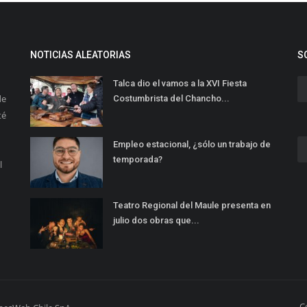
NOTICIAS ALEATORIAS
S
Talca dio el vamos a la XVI Fiesta
de
Costumbrista del Chancho...
té
Empleo estacional, ¿sólo un trabajo de
temporada?
l
Teatro Regional del Maule presenta en
julio dos obras que...
C