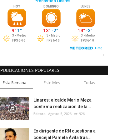
PUBLICACIONES POPULARES
Esta Semana
Este Mes
Todas
Linares: alcalde Mario Meza
confirma realización de la...
Editora
Agosto 5, 2026
926
Ex dirigente de RN cuestiona a
concejal Pamela Ávila tras...