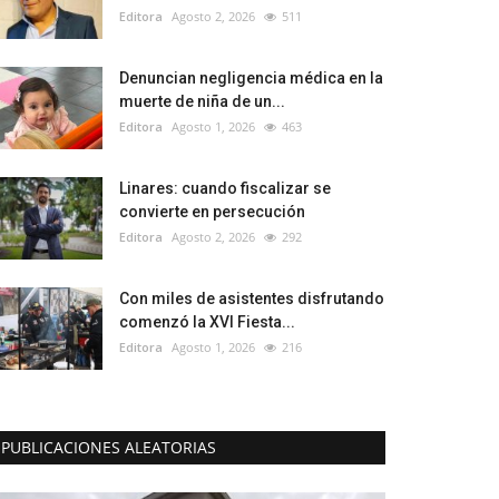
Editora
Agosto 2, 2026
511
Denuncian negligencia médica en la
muerte de niña de un...
Editora
Agosto 1, 2026
463
Linares: cuando fiscalizar se
convierte en persecución
Editora
Agosto 2, 2026
292
Con miles de asistentes disfrutando
comenzó la XVI Fiesta...
Editora
Agosto 1, 2026
216
PUBLICACIONES ALEATORIAS