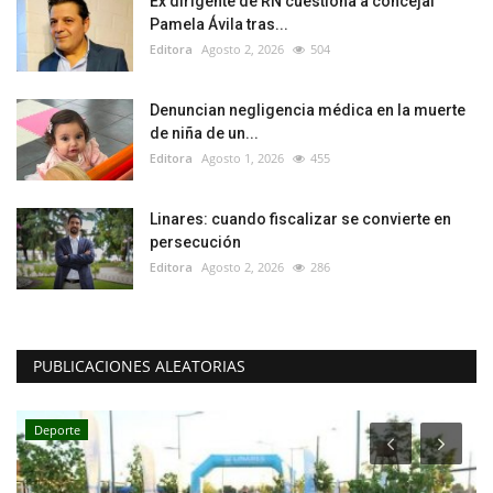
Ex dirigente de RN cuestiona a concejal
Pamela Ávila tras...
Editora
Agosto 2, 2026
504
Denuncian negligencia médica en la muerte
de niña de un...
Editora
Agosto 1, 2026
455
Linares: cuando fiscalizar se convierte en
persecución
Editora
Agosto 2, 2026
286
PUBLICACIONES ALEATORIAS
Deporte