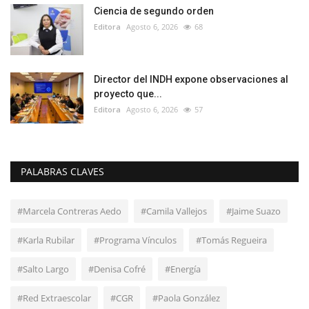
Ciencia de segundo orden
Editora
Agosto 6, 2026
68
Director del INDH expone observaciones al
proyecto que...
Editora
Agosto 6, 2026
57
PALABRAS CLAVES
#Marcela Contreras Aedo
#Camila Vallejos
#Jaime Suazo
#Karla Rubilar
#Programa Vínculos
#Tomás Regueira
#Salto Largo
#Denisa Cofré
#Energía
#Red Extraescolar
#CGR
#Paola González