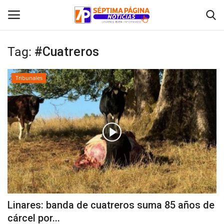
Tag:
#Cuatreros
Inicio
Tribunales
Crónica
Policial
Tribunales
Deporte
Política
Linares: banda de cuatreros suma 85 años de
cárcel por...
Espectáculos