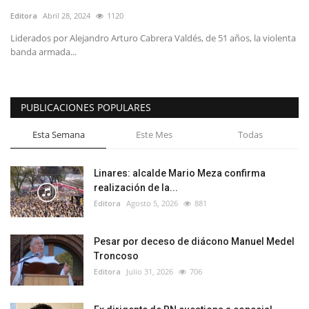
Editora
Abril 28, 2024
1120
Liderados por Alejandro Arturo Cabrera Valdés, de 51 años, la violenta
banda armada...
PUBLICACIONES POPULARES
Esta Semana
Este Mes
Todas
Linares: alcalde Mario Meza confirma
realización de la...
Editora
Agosto 5, 2026
881
Pesar por deceso de diácono Manuel Medel
Troncoso
Editora
Julio 31, 2026
706