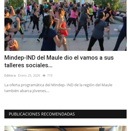
Mindep-IND del Maule dio el vamos a sus
U
talleres sociales...
l
Editora
Enero 25, 2026
719
Ed
La oferta programática del Mindep- IND de la región del Maule
SI
también abarca jóvenes,...
de
PUBLICACIONES RECOMENDADAS