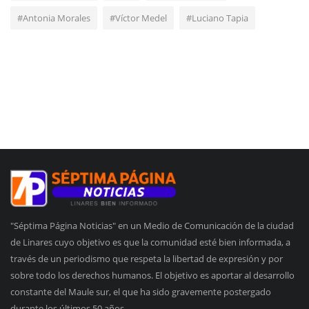
#Antonia Morales
#Víctor Medel
#Luciano Tapia
"Séptima Página Noticias" en un Medio de Comunicación de la ciudad
de Linares cuyo objetivo es que la comunidad esté bien informada, a
través de un periodismo que respeta la libertad de expresión y por
sobre todo los derechos humanos. El objetivo es aportar al desarrollo
constante del Maule sur, el que ha sido gravemente postergado
durante los últimos 50 años.