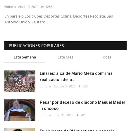
Editora
Abril 10, 2020
4283
En paralelo Los clubes Deportes Colina, Deportes Recoleta, San
Antonio Unido, Lautaro...
PUBLICACIONES POPULARES
Esta Semana
Este Mes
Todas
Linares: alcalde Mario Meza confirma
realización de la...
Editora
Agosto 5, 2026
862
Pesar por deceso de diácono Manuel Medel
Troncoso
Editora
Julio 31, 2026
701