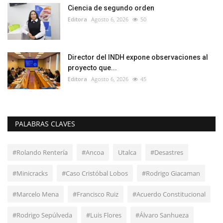
Ciencia de segundo orden
Editora
Agosto 6, 2026
50
Director del INDH expone observaciones al
proyecto que...
Editora
Agosto 6, 2026
45
PALABRAS CLAVES
#Rolando Rentería
#Ancoa
Utalca
#Desastres
#Minicracks
#Caso Cristóbal Lobos
#Rodrigo Giacaman
#Marcelo Mena
#Francisco Ruiz
#Acuerdo Constitucional
#Rodrigo Sepúlveda
#Luis Flores
#Álvaro Sanhueza