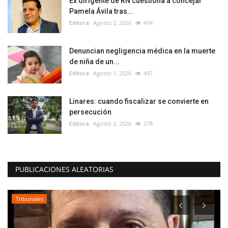
Ex dirigente de RN cuestiona a concejal
Pamela Ávila tras...
Editora
Agosto 2, 2026
494
Denuncian negligencia médica en la muerte
de niña de un...
Editora
Agosto 1, 2026
447
Linares: cuando fiscalizar se convierte en
persecución
Editora
Agosto 2, 2026
278
PUBLICACIONES ALEATORIAS
Tribunales