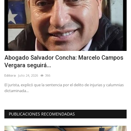
Abogado Salvador Concha: Marcelo Campos
C
Vergara seguirá...
c
Editora
Julio 24, 2026
366
Ed
15
El jurista, explicó que la sentencia por el delito de injurias y calumnias
Po
dictaminada...
in
PUBLICACIONES RECOMENDADAS