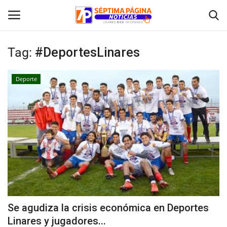
Tag:
#DeportesLinares
Inicio
Deporte
Crónica
Policial
Tribunales
Deporte
Política
Se agudiza la crisis económica en Deportes
Linares y jugadores...
Espectáculos