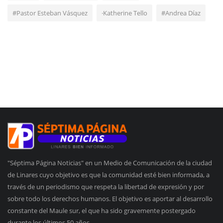
#Pastor Esteban Vásquez
·Katherine Tello
#Andrea Díaz
"Séptima Página Noticias" en un Medio de Comunicación de la ciudad
de Linares cuyo objetivo es que la comunidad esté bien informada, a
través de un periodismo que respeta la libertad de expresión y por
sobre todo los derechos humanos. El objetivo es aportar al desarrollo
constante del Maule sur, el que ha sido gravemente postergado
durante los últimos 50 años.