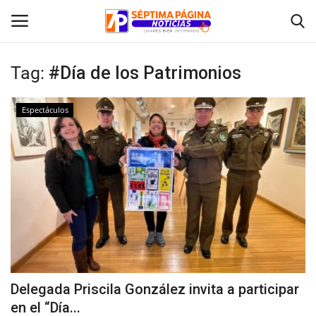
Tag:
#Día de los Patrimonios
Inicio
Espectáculos
Crónica
Policial
Tribunales
Deporte
Política
Delegada Priscila González invita a participar
en el “Día...
Espectáculos