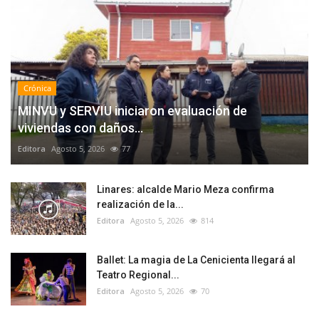
Crónica
MINVU y SERVIU iniciaron evaluación de
viviendas con daños...
Editora
Agosto 5, 2026
77
Linares: alcalde Mario Meza confirma
realización de la...
Editora
Agosto 5, 2026
814
Ballet: La magia de La Cenicienta llegará al
Teatro Regional...
Editora
Agosto 5, 2026
70