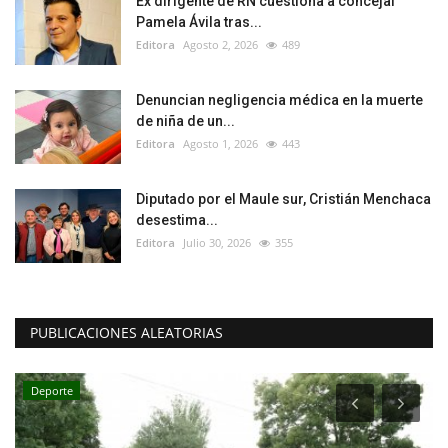
Ex dirigente de RN cuestiona a concejal
Pamela Ávila tras...
Editora
Agosto 2, 2026
489
Denuncian negligencia médica en la muerte
de niña de un...
Editora
Agosto 1, 2026
443
Diputado por el Maule sur, Cristián Menchaca
desestima...
Editora
Julio 30, 2026
355
PUBLICACIONES ALEATORIAS
Deporte