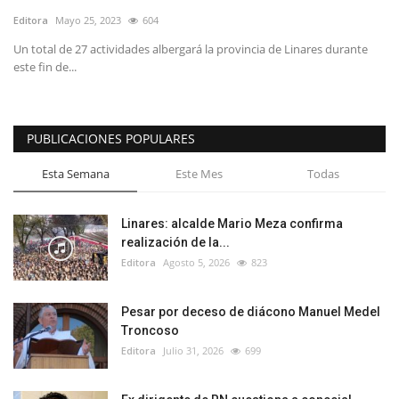
Editora
Mayo 25, 2023
604
Un total de 27 actividades albergará la provincia de Linares durante
este fin de...
PUBLICACIONES POPULARES
Esta Semana
Este Mes
Todas
Linares: alcalde Mario Meza confirma
realización de la...
Editora
Agosto 5, 2026
823
Pesar por deceso de diácono Manuel Medel
Troncoso
Editora
Julio 31, 2026
699