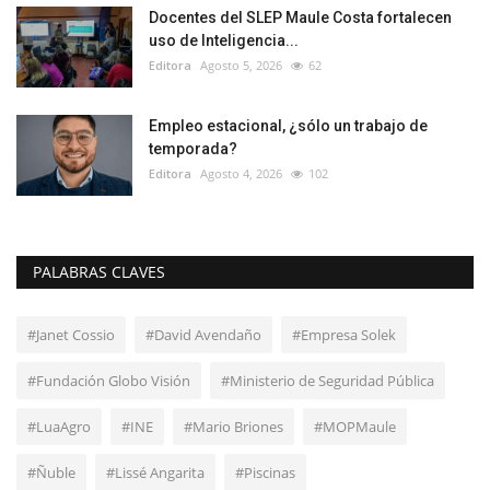
Docentes del SLEP Maule Costa fortalecen
uso de Inteligencia...
Editora
Agosto 5, 2026
62
Empleo estacional, ¿sólo un trabajo de
temporada?
Editora
Agosto 4, 2026
102
PALABRAS CLAVES
#Janet Cossio
#David Avendaño
#Empresa Solek
#Fundación Globo Visión
#Ministerio de Seguridad Pública
#LuaAgro
#INE
#Mario Briones
#MOPMaule
#Ñuble
#Lissé Angarita
#Piscinas