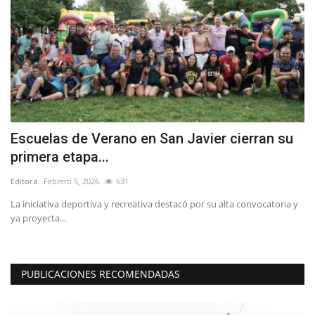
Escuelas de Verano en San Javier cierran su
L
primera etapa...
n
Editora
Febrero 5, 2026
631
Ed
a
La iniciativa deportiva y recreativa destacó por su alta convocatoria y
H.
ya proyecta...
es
PUBLICACIONES RECOMENDADAS