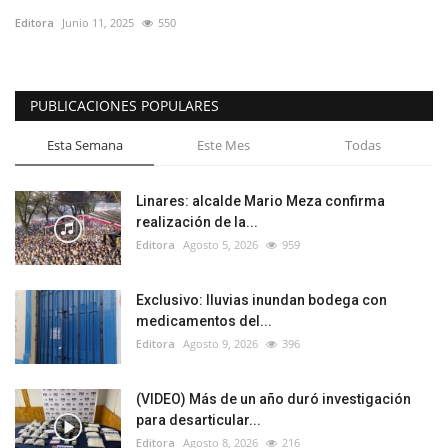
Editora
Junio 11, 2025
550
PUBLICACIONES POPULARES
Esta Semana
Este Mes
Todas
Linares: alcalde Mario Meza confirma
realización de la...
Editora
Agosto 5, 2026
959
Exclusivo: lluvias inundan bodega con
medicamentos del...
Editora
Agosto 9, 2026
396
(VIDEO) Más de un año duró investigación
para desarticular...
Editora
Agosto 8, 2026
216