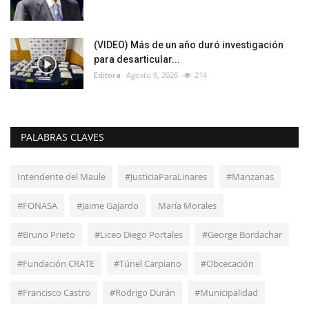
(VIDEO) Más de un año duró investigación
para desarticular...
Editora
Agosto 8, 2026
214
PALABRAS CLAVES
Intendente del Maule
#JusticiaParaLinares
#Manzanas
#FONASA
#Jaime Gajardo
María Morales
#Bruno Prieto
#Liceo Diego Portales
#George Bordachar
#Fundación CRATE
#Túnel Carpiano
#Obcecación
#Francisco Castro
#Rodrigo Durán
#Municipalidad