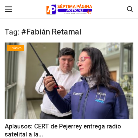
Tag:
#Fabián Retamal
Inicio
Crónica
Crónica
Policial
Tribunales
Deporte
Política
Aplausos: CERT de Pejerrey entrega radio
satelital a la...
Espectáculos