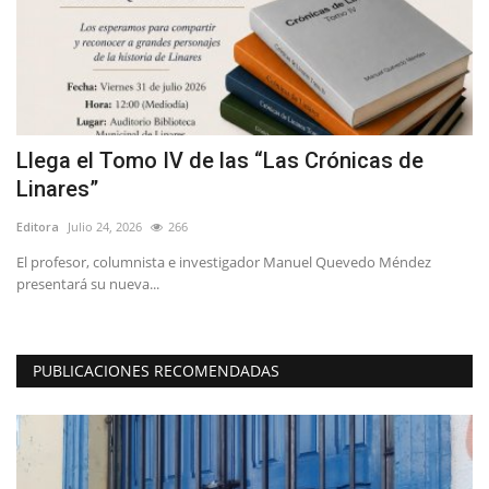
Llega el Tomo IV de las “Las Crónicas de
B
Linares”
T
Editora
Julio 24, 2026
266
Ed
El profesor, columnista e investigador Manuel Quevedo Méndez
Sa
presentará su nueva...
sá
PUBLICACIONES RECOMENDADAS