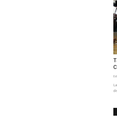
Crónica
e cárcel
Dirigentes sociales de la provincia se
T
reunieron con delegado...
C
Editora
Agosto 7, 2026
59
Ed
024
En el marco del Día del Dirigente Social, representantes de
La
distintas comunas participaron...
di