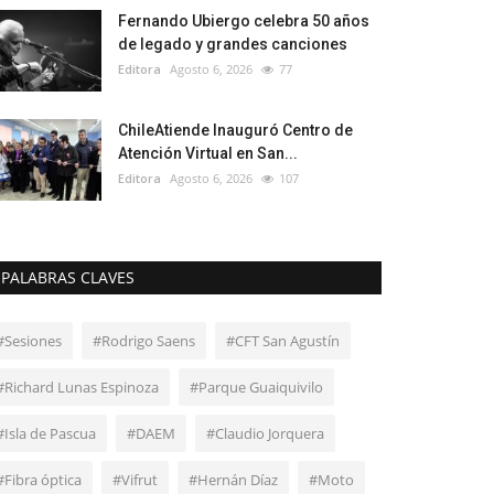
Fernando Ubiergo celebra 50 años
de legado y grandes canciones
Editora
Agosto 6, 2026
77
ChileAtiende Inauguró Centro de
Atención Virtual en San...
Editora
Agosto 6, 2026
107
PALABRAS CLAVES
#Sesiones
#Rodrigo Saens
#CFT San Agustín
#Richard Lunas Espinoza
#Parque Guaiquivilo
#Isla de Pascua
#DAEM
#Claudio Jorquera
#Fibra óptica
#Vifrut
#Hernán Díaz
#Moto