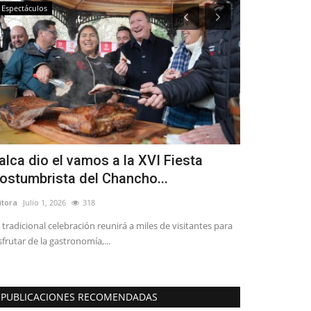
Espectáculos
Crónica
alca dio el vamos a la XVI Fiesta
Empleo esta
ostumbrista del Chancho...
temporada
itora
Julio 1, 2026
318
Editora
Agosto 4, 
 tradicional celebración reunirá a miles de visitantes para
sfrutar de la gastronomía,...
PUBLICACIONES RECOMENDADAS