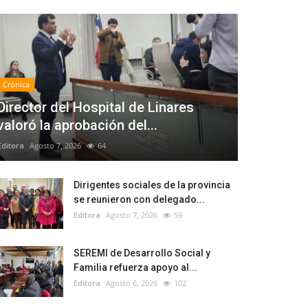
Crónica
Director del Hospital de Linares
valoró la aprobación del...
Editora
Agosto 7, 2026
64
Dirigentes sociales de la provincia
se reunieron con delegado...
Editora
Agosto 7, 2026
59
SEREMI de Desarrollo Social y
Familia refuerza apoyo al...
Editora
Agosto 6, 2026
102