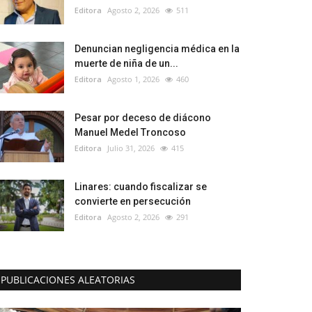
Editora
Agosto 2, 2026
511
Denuncian negligencia médica en la
muerte de niña de un...
Editora
Agosto 1, 2026
460
Pesar por deceso de diácono
Manuel Medel Troncoso
Editora
Julio 31, 2026
415
Linares: cuando fiscalizar se
convierte en persecución
Editora
Agosto 2, 2026
291
PUBLICACIONES ALEATORIAS