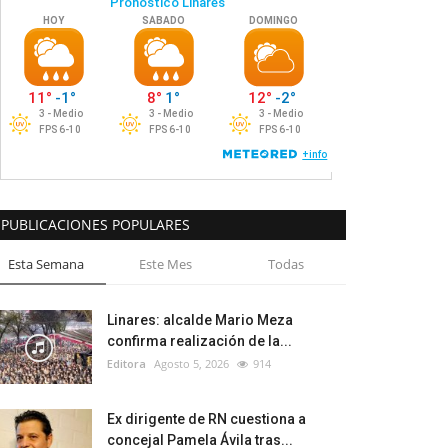
PUBLICACIONES POPULARES
Esta Semana
Este Mes
Todas
Linares: alcalde Mario Meza
confirma realización de la...
Editora
Agosto 5, 2026
914
Ex dirigente de RN cuestiona a
concejal Pamela Ávila tras...