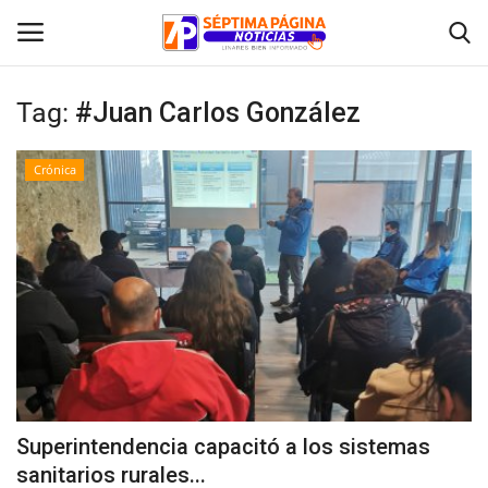
Tag:
#Juan Carlos González
Inicio
Crónica
Crónica
Policial
Tribunales
Deporte
Política
Superintendencia capacitó a los sistemas
sanitarios rurales...
Espectáculos