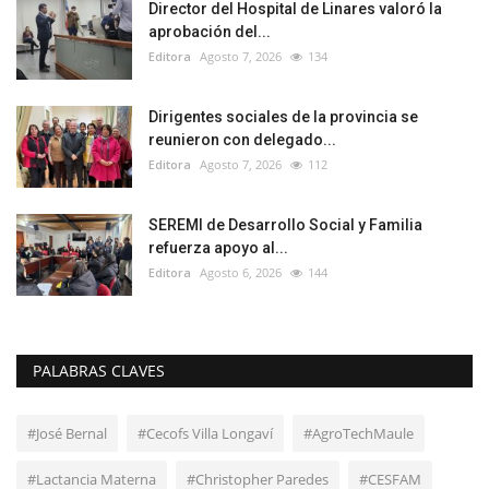
Director del Hospital de Linares valoró la
aprobación del...
Editora
Agosto 7, 2026
134
Dirigentes sociales de la provincia se
reunieron con delegado...
Editora
Agosto 7, 2026
112
SEREMI de Desarrollo Social y Familia
refuerza apoyo al...
Editora
Agosto 6, 2026
144
PALABRAS CLAVES
#José Bernal
#Cecofs Villa Longaví
#AgroTechMaule
#Lactancia Materna
#Christopher Paredes
#CESFAM