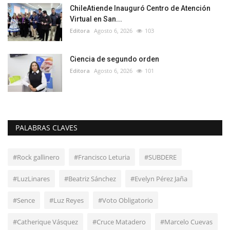
ChileAtiende Inauguró Centro de Atención
Virtual en San...
Editora
Agosto 6, 2026
103
Ciencia de segundo orden
Editora
Agosto 6, 2026
101
PALABRAS CLAVES
#Rock gallinero
#Francisco Leturia
#SUBDERE
#LuzLinares
#Beatriz Sánchez
#Evelyn Pérez Jaña
#Sence
#Luz Reyes
#Voto Obligatorio
#Catherique Vásquez
#Cruce Matadero
#Marcelo Cuevas