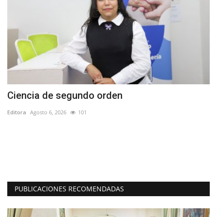
Ciencia de segundo orden
A
M
Editora
Agosto 6, 2026
101
Ed
Co
la 
PUBLICACIONES RECOMENDADAS