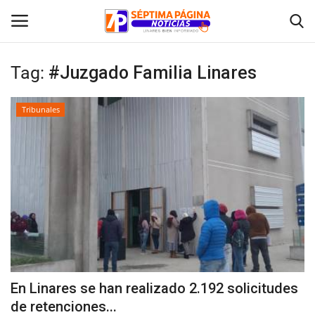
Tag:
#Juzgado Familia Linares
Inicio
Tribunales
Crónica
Policial
Tribunales
Deporte
Política
En Linares se han realizado 2.192 solicitudes
de retenciones...
Espectáculos