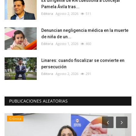
Ex dirigente de RN cuestiona a concejal
Pamela Ávila tras...
Editora
Agosto 2, 2026
511
Denuncian negligencia médica en la muerte
de niña de un...
Editora
Agosto 1, 2026
460
Linares: cuando fiscalizar se convierte en
persecución
Editora
Agosto 2, 2026
291
PUBLICACIONES ALEATORIAS
Crónica