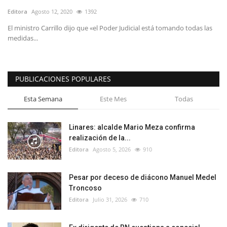
Editora
Agosto 12, 2020
1392
El ministro Carrillo dijo que «el Poder Judicial está tomando todas las
medidas...
PUBLICACIONES POPULARES
Esta Semana
Este Mes
Todas
Linares: alcalde Mario Meza confirma
realización de la...
Editora
Agosto 5, 2026
910
Pesar por deceso de diácono Manuel Medel
Troncoso
Editora
Julio 31, 2026
710