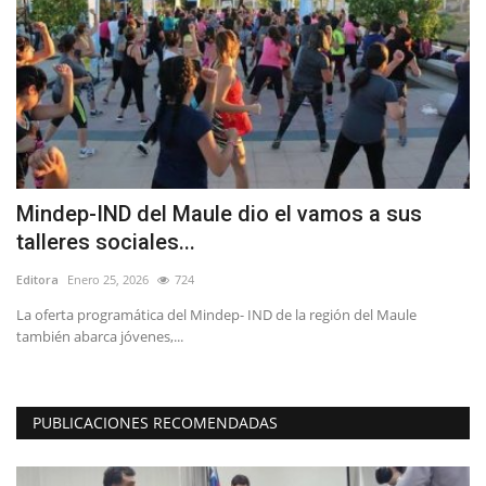
Mindep-IND del Maule dio el vamos a sus
E
talleres sociales...
o
Editora
Enero 25, 2026
724
Ed
La oferta programática del Mindep- IND de la región del Maule
Lo
también abarca jóvenes,...
vi
PUBLICACIONES RECOMENDADAS