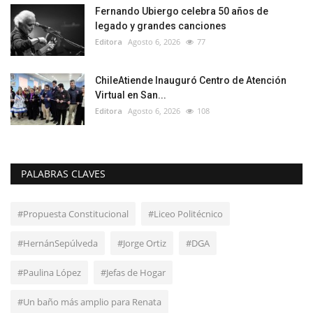
Fernando Ubiergo celebra 50 años de
legado y grandes canciones
Editora
Agosto 6, 2026
77
ChileAtiende Inauguró Centro de Atención
Virtual en San...
Editora
Agosto 6, 2026
108
PALABRAS CLAVES
#Propuesta Constitucional
#Liceo Politécnico
#HernánSepúlveda
#Jorge Ortiz
#DGA
#Paulina López
#Jefas de Hogar
#Un baño más amplio para Renata