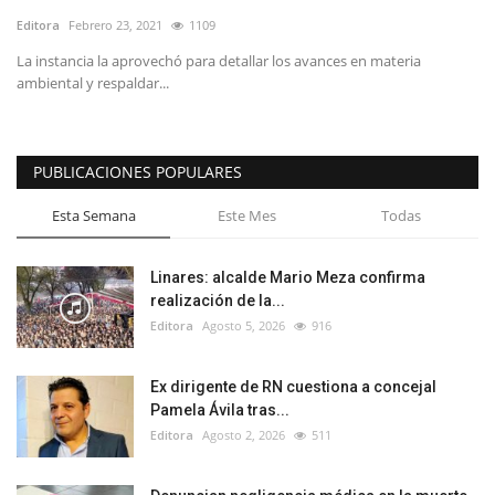
Editora
Febrero 23, 2021
1109
La instancia la aprovechó para detallar los avances en materia
ambiental y respaldar...
PUBLICACIONES POPULARES
Esta Semana
Este Mes
Todas
Linares: alcalde Mario Meza confirma
realización de la...
Editora
Agosto 5, 2026
916
Ex dirigente de RN cuestiona a concejal
Pamela Ávila tras...
Editora
Agosto 2, 2026
511