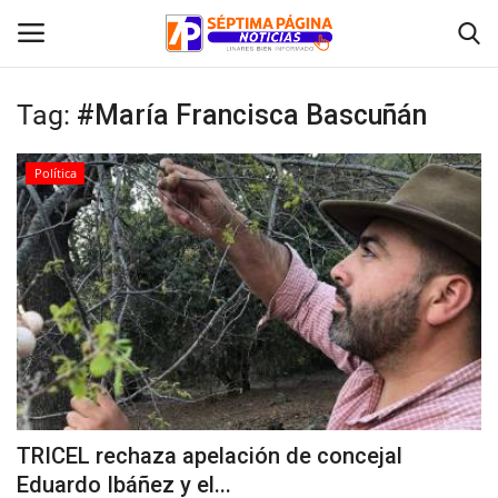
Tag:
#María Francisca Bascuñán
Inicio
Política
Crónica
Policial
Tribunales
Deporte
Política
TRICEL rechaza apelación de concejal
Eduardo Ibáñez y el...
Espectáculos