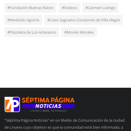
#Fundación Buenas Raíces
#Sodexo
#Carmen Luengo
#Medardo Aguirre
#Liceo Sagrados Corazones de Villa Alegre
#Plazoleta de Los Artesanos
#Moisés Morales
"Séptima Página Noticias" en un Medio de Comunicación de la ciudad
de Linares cuyo objetivo es que la comunidad esté bien informada, a