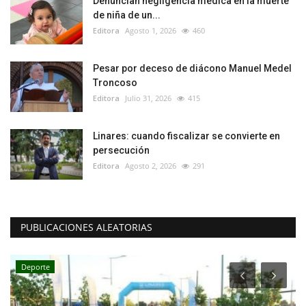
Denuncian negligencia médica en la muerte
de niña de un...
Editora
Agosto 1, 2026
460
Pesar por deceso de diácono Manuel Medel
Troncoso
Editora
Julio 31, 2026
415
Linares: cuando fiscalizar se convierte en
persecución
Editora
Agosto 2, 2026
291
PUBLICACIONES ALEATORIAS
Deporte