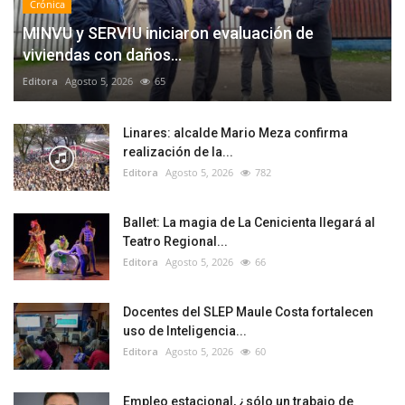
Crónica
MINVU y SERVIU iniciaron evaluación de
viviendas con daños...
Editora
Agosto 5, 2026
65
Linares: alcalde Mario Meza confirma
realización de la...
Editora
Agosto 5, 2026
782
Ballet: La magia de La Cenicienta llegará al
Teatro Regional...
Editora
Agosto 5, 2026
66
Docentes del SLEP Maule Costa fortalecen
uso de Inteligencia...
Editora
Agosto 5, 2026
60
Empleo estacional, ¿sólo un trabajo de