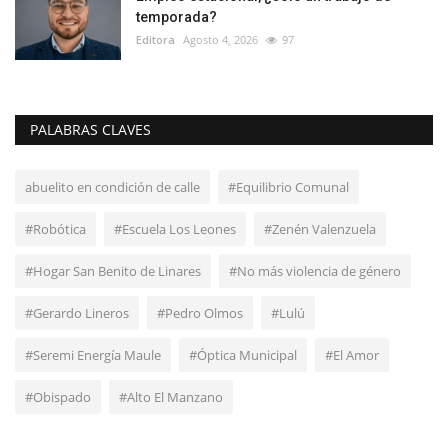
temporada?
Editora
Agosto 4, 2026
97
PALABRAS CLAVES
abuelito en condición de calle
#Equilibrio Comunal
#Robótica
#Escuela Los Leones
#Zenén Valenzuela
#Hogar San Benito de Linares
#No más violencia de género
#Gerardo Lineros
#Pedro Olmos
#Lulú
#Seremi Energía Maule
#Óptica Municipal
#El Amor
#Obispado
#Alto El Manzano