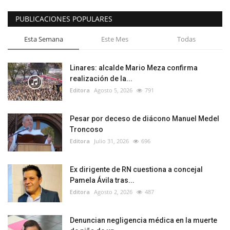
PUBLICACIONES POPULARES
Esta Semana
Este Mes
Todas
Linares: alcalde Mario Meza confirma
realización de la...
Editora
Agosto 5, 2026
791
Pesar por deceso de diácono Manuel Medel
Troncoso
Editora
Julio 31, 2026
696
Ex dirigente de RN cuestiona a concejal
Pamela Ávila tras...
Editora
Agosto 2, 2026
487
Denuncian negligencia médica en la muerte