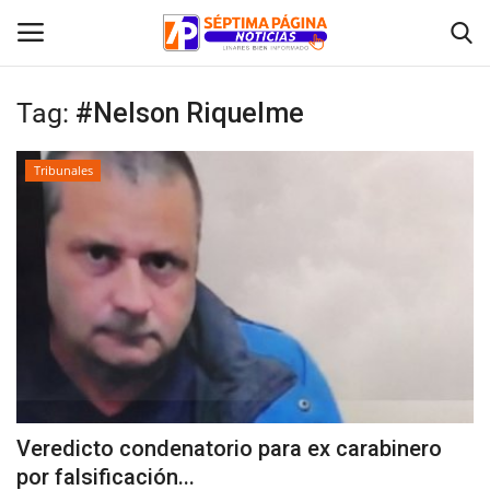
Tag:
#Nelson Riquelme
Inicio
Tribunales
Crónica
Policial
Tribunales
Deporte
Política
Veredicto condenatorio para ex carabinero
por falsificación...
Espectáculos