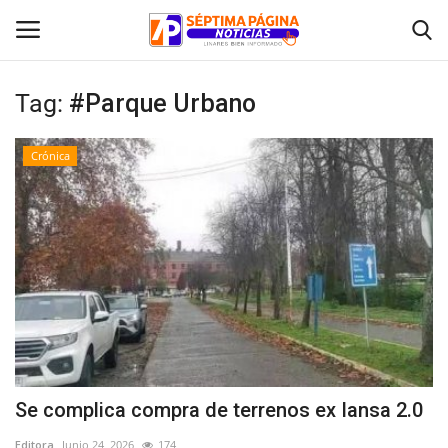
Tag:
#Parque Urbano
Inicio
Crónica
Crónica
Policial
Tribunales
Deporte
Política
Se complica compra de terrenos ex Iansa 2.0
Espectáculos
Editora
Junio 24, 2026
174