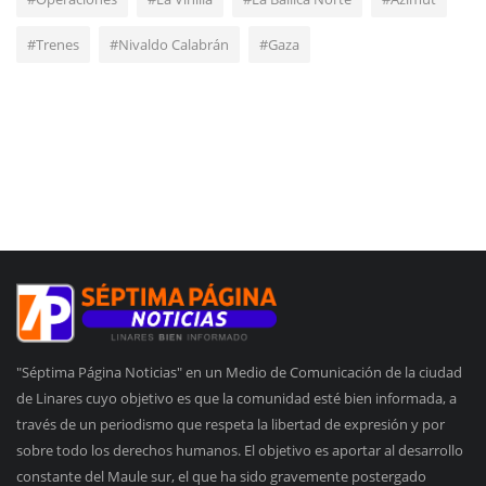
#Trenes
#Nivaldo Calabrán
#Gaza
"Séptima Página Noticias" en un Medio de Comunicación de la ciudad
de Linares cuyo objetivo es que la comunidad esté bien informada, a
través de un periodismo que respeta la libertad de expresión y por
sobre todo los derechos humanos. El objetivo es aportar al desarrollo
constante del Maule sur, el que ha sido gravemente postergado