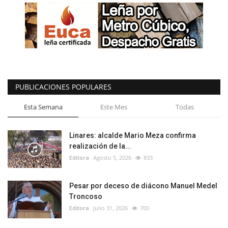
PUBLICACIONES POPULARES
Esta Semana
Este Mes
Todas
Linares: alcalde Mario Meza confirma
realización de la...
Editora
Agosto 5, 2026
833
Pesar por deceso de diácono Manuel Medel
Troncoso
Editora
Julio 31, 2026
700