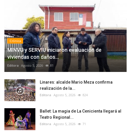
Crónica
MINVU y SERVIU iniciaron evaluación de
viviendas con daños...
Editora
Agosto 5, 2026
81
Linares: alcalde Mario Meza confirma
realización de la...
Editora
Agosto 5, 2026
824
Ballet: La magia de La Cenicienta llegará al
Teatro Regional...
Editora
Agosto 5, 2026
71