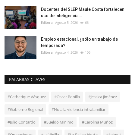
Docentes del SLEP Maule Costa fortalecen
uso de Inteligencia...
Editora
Agosto 5, 2026
66
Empleo estacional, ¿sólo un trabajo de
temporada?
Editora
Agosto 4, 2026
106
PALABRAS CLAVES
#Catherique Vásquez
#Oscar Bonilla
#Jessica Jiménez
#Gobierno Regional
#No a la violencia intrafamiliar
#Julio Contardo
#Sueldo Minimo
#Carolina Muñoz
#Operaciones
#La Vinilla
#La Ballica Norte
#Azimut