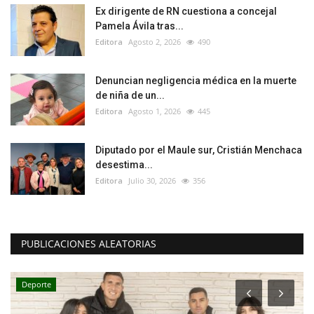
Ex dirigente de RN cuestiona a concejal
Pamela Ávila tras...
Editora
Agosto 2, 2026
490
Denuncian negligencia médica en la muerte
de niña de un...
Editora
Agosto 1, 2026
445
Diputado por el Maule sur, Cristián Menchaca
desestima...
Editora
Julio 30, 2026
356
PUBLICACIONES ALEATORIAS
Deporte