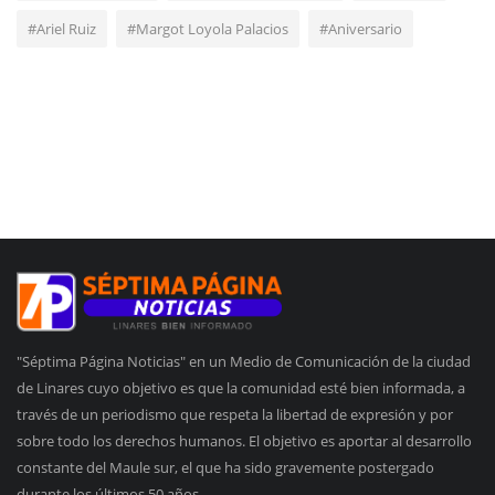
#Ariel Ruiz
#Margot Loyola Palacios
#Aniversario
"Séptima Página Noticias" en un Medio de Comunicación de la ciudad
de Linares cuyo objetivo es que la comunidad esté bien informada, a
través de un periodismo que respeta la libertad de expresión y por
sobre todo los derechos humanos. El objetivo es aportar al desarrollo
constante del Maule sur, el que ha sido gravemente postergado
durante los últimos 50 años.