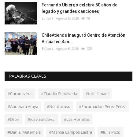
Fernando Ubiergo celebra 50 años de
legado y grandes canciones
Editora
Agosto 6, 2026
79
ChileAtiende Inauguró Centro de Atención
Virtual en San...
Editora
Agosto 6, 2026
120
PALABRAS CLAVES
#Coronavirus
#Claudio Sepúlveda
#Inti-Illimani
#Abraham Araya
#No al acoso
#Encarnación Pérez Pérez
#Dron
#José Sandoval
#Las Hornillas
#Daniel Matamala
#Marcia Campos Lastra
#Julia Pozo