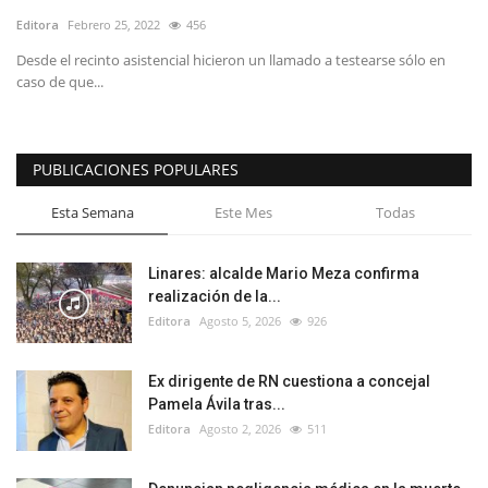
Editora
Febrero 25, 2022
456
Desde el recinto asistencial hicieron un llamado a testearse sólo en
caso de que...
PUBLICACIONES POPULARES
Esta Semana
Este Mes
Todas
Linares: alcalde Mario Meza confirma
realización de la...
Editora
Agosto 5, 2026
926
Ex dirigente de RN cuestiona a concejal
Pamela Ávila tras...
Editora
Agosto 2, 2026
511