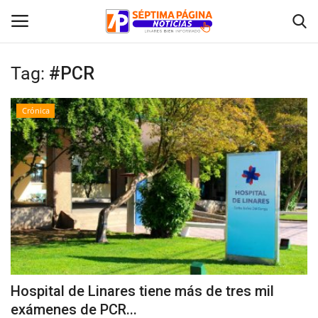
Tag:
#PCR
Inicio
Crónica
Crónica
Policial
Tribunales
Deporte
Política
Hospital de Linares tiene más de tres mil
exámenes de PCR...
Espectáculos