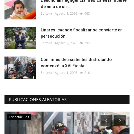
Denuncian negligencia médica en la muerte
de niña de un...
Editora
Agosto 1, 2026
463
Linares: cuando fiscalizar se convierte en
persecución
Editora
Agosto 2, 2026
292
Con miles de asistentes disfrutando
comenzó la XVI Fiesta...
Editora
Agosto 1, 2026
216
PUBLICACIONES ALEATORIAS
Espectáculos