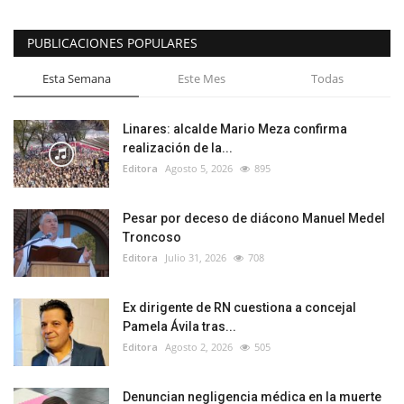
PUBLICACIONES POPULARES
Esta Semana
Este Mes
Todas
Linares: alcalde Mario Meza confirma
realización de la...
Editora
Agosto 5, 2026
895
Pesar por deceso de diácono Manuel Medel
Troncoso
Editora
Julio 31, 2026
708
Ex dirigente de RN cuestiona a concejal
Pamela Ávila tras...
Editora
Agosto 2, 2026
505
Denuncian negligencia médica en la muerte