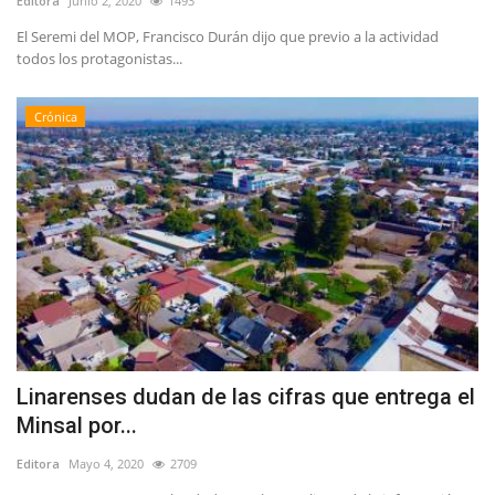
Editora
Junio 2, 2020
1493
El Seremi del MOP, Francisco Durán dijo que previo a la actividad
todos los protagonistas...
Crónica
Linarenses dudan de las cifras que entrega el
Minsal por...
Editora
Mayo 4, 2020
2709