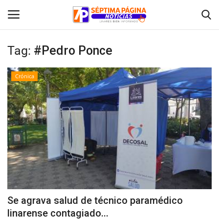
Tag:
#Pedro Ponce
Inicio
Crónica
Crónica
Policial
Tribunales
Deporte
Política
Se agrava salud de técnico paramédico
linarense contagiado...
Espectáculos