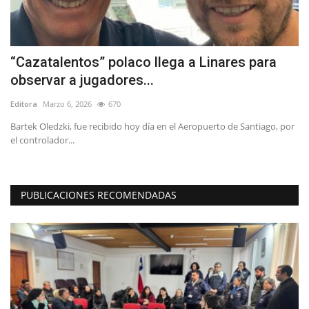
“Cazatalentos” polaco llega a Linares para
(
observar a jugadores...
S
Editora
Marzo 6, 2026
670
Ed
Bartek Oledzki, fue recibido hoy día en el Aeropuerto de Santiago, por
De
el controlador...
di
PUBLICACIONES RECOMENDADAS