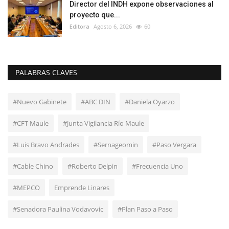
Director del INDH expone observaciones al
proyecto que...
Editora
Agosto 6, 2026
60
PALABRAS CLAVES
#Nuevo Gabinete
#ABC DIN
#Daniela Oyarzo
#CFT Maule
#Junta Vigilancia Río Maule
#Luis Bravo Andrades
#Sernageomin
#Paso Vergara
#Cable Chino
#Roberto Delpin
#Frecuencia Uno
#MEPCO
Emprende Linares
#Senadora Paulina Vodavovic
#Plan Paso a Paso