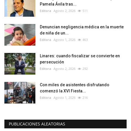
Pamela Ávila tras...
Editora
Agosto 2, 2026
511
Denuncian negligencia médica en la muerte
de niña de un...
Editora
Agosto 1, 2026
463
Linares: cuando fiscalizar se convierte en
persecución
Editora
Agosto 2, 2026
292
Con miles de asistentes disfrutando
comenzó la XVI Fiesta...
Editora
Agosto 1, 2026
216
PUBLICACIONES ALEATORIAS