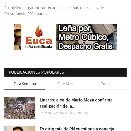
El objetivo es garantizar recursos en el marco de la Ley de
Presupuesto 2024 para...
PUBLICACIONES POPULARES
Esta Semana
Este Mes
Todas
Linares: alcalde Mario Meza confirma
realización de la...
Editora
Agosto 5, 2026
926
Ex dirigente de RN cuestiona a concejal