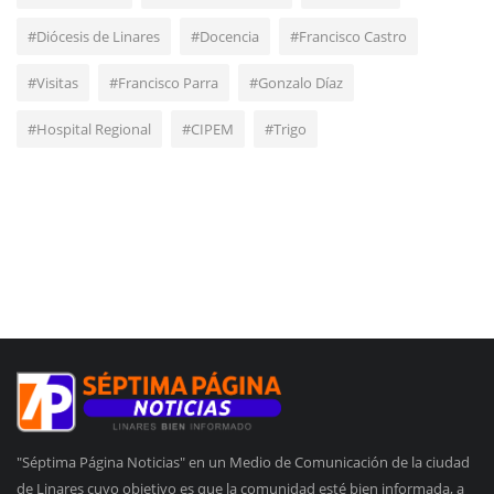
#Diócesis de Linares
#Docencia
#Francisco Castro
#Visitas
#Francisco Parra
#Gonzalo Díaz
#Hospital Regional
#CIPEM
#Trigo
"Séptima Página Noticias" en un Medio de Comunicación de la ciudad
de Linares cuyo objetivo es que la comunidad esté bien informada, a