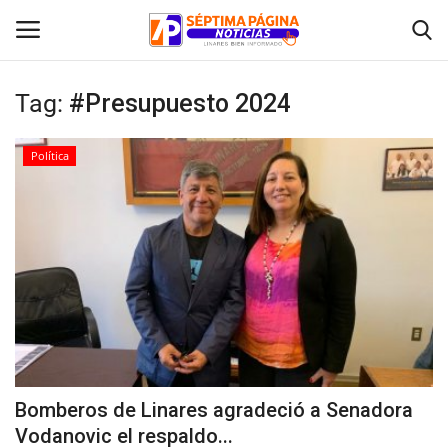
Tag:
#Presupuesto 2024
Inicio
Política
Crónica
Policial
Tribunales
Deporte
Política
Bomberos de Linares agradeció a Senadora
Vodanovic el respaldo...
Espectáculos