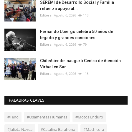
SEREMI de Desarrollo Social y Familia
refuerza apoyo al...
Editora
Agosto 6, 2026
118
Fernando Ubiergo celebra 50 años de
legado y grandes canciones
Editora
Agosto 6, 2026
79
ChileAtiende Inauguró Centro de Atención
Virtual en San...
Editora
Agosto 6, 2026
118
PALABRAS CLAVES
#Teno
#Osamentas Humanas
#Motos Enduro
#Julieta Navea
#Catalina Barahona
#Machicura