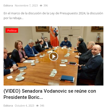
Editora
Noviembre 7, 2023
396
En el marco de la discusión de la Ley de Presupuesto 2024, la discusión
por la rebaja...
Política
(VIDEO) Senadora Vodanovic se reúne con
Presidente Boric...
Editora
Octubre 4, 2023
346