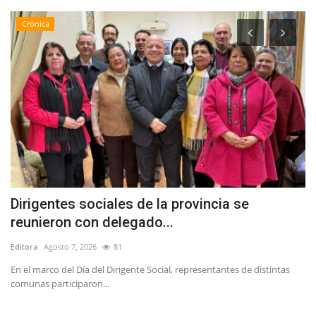
Crónica
Dirigentes sociales de la provincia se
C
reunieron con delegado...
c
Editora
Agosto 7, 2026
81
Ed
En el marco del Día del Dirigente Social, representantes de distintas
Po
comunas participaron...
in