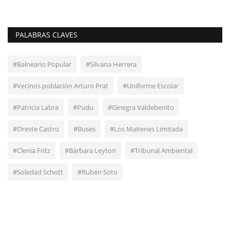
PALABRAS CLAVES
#Balneario Popular
#Silvana Herrera
#Vecinos población Arturo Prat
#Uniforme Escolar
#Patricia Labra
#Pudu
#Ginegra Valdebenito
#Oreste Castro
#Buses
#Los Maitenes Limitada
#Clenia Fritz
#Bárbara Leyton
#Tribunal Ambiental
#Soledad Schott
#Rubén Soto