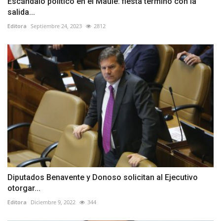
Escándalo político en el Maule: fiesta terminó con la
salida...
Editora
Septiembre 24, 2023
2812
Diputados Benavente y Donoso solicitan al Ejecutivo
otorgar...
Editora
Diciembre 9, 2022
344