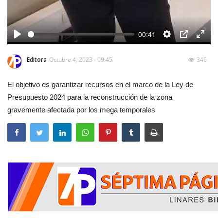
00:41
Play
Settings
PIP
Enter
fulls
Editora
Octubre 4, 2023 - 09:45
346
El objetivo es garantizar recursos en el marco de la Ley de
Presupuesto 2024 para la reconstrucción de la zona
gravemente afectada por los mega temporales