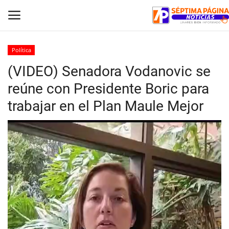
Política
(VIDEO) Senadora Vodanovic se
Inicio
reúne con Presidente Boric para
Crónica
trabajar en el Plan Maule Mejor
Policial
Tribunales
Deporte
Política
Espectáculos