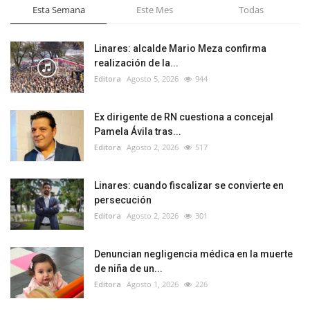
Esta Semana
Este Mes
Todas
Linares: alcalde Mario Meza confirma
realización de la...
Editora
Agosto 5, 2026
944
Ex dirigente de RN cuestiona a concejal
Pamela Ávila tras...
Editora
Agosto 2, 2026
517
Linares: cuando fiscalizar se convierte en
persecución
Editora
Agosto 2, 2026
301
Denuncian negligencia médica en la muerte
de niña de un...
Editora
Agosto 1, 2026
226