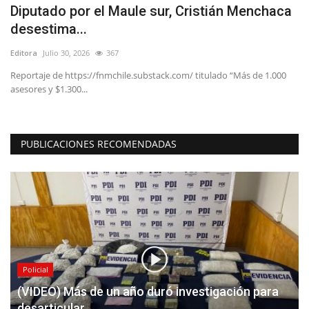
Diputado por el Maule sur, Cristián Menchaca
P
desestima...
M
Editora
Julio 30, 2026
367
Ed
ca
Reportaje de https://fnmchile.substack.com/ titulado “Más de 1.000
Du
asesores y $1.300...
si
PUBLICACIONES RECOMENDADAS
Policial
(VIDEO) Más de un año duró investigación para
desarticular...