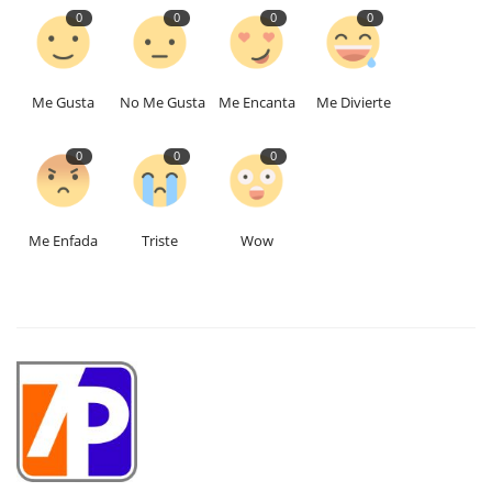
0
0
0
0
Me Gusta
No Me Gusta
Me Encanta
Me Divierte
0
0
0
Me Enfada
Triste
Wow