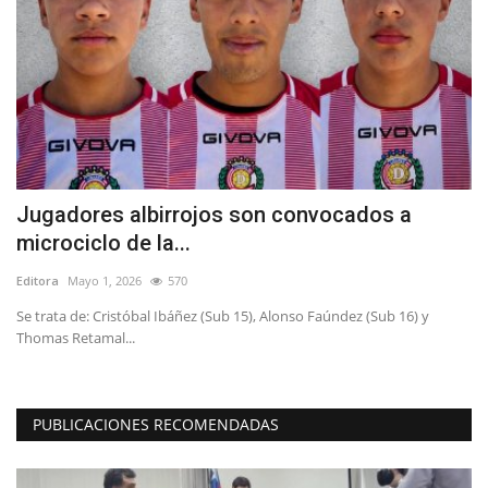
Jugadores albirrojos son convocados a
E
microciclo de la...
V
Editora
Mayo 1, 2026
570
Ed
al
Se trata de: Cristóbal Ibáñez (Sub 15), Alonso Faúndez (Sub 16) y
La
Thomas Retamal...
de
PUBLICACIONES RECOMENDADAS