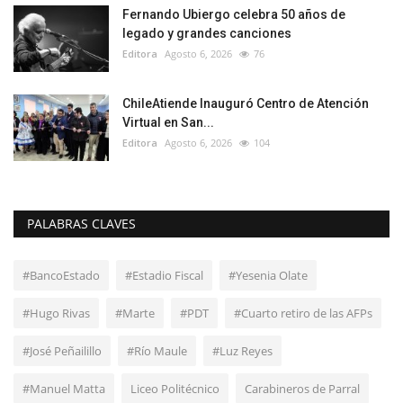
Fernando Ubiergo celebra 50 años de
legado y grandes canciones
Editora
Agosto 6, 2026
76
ChileAtiende Inauguró Centro de Atención
Virtual en San...
Editora
Agosto 6, 2026
104
PALABRAS CLAVES
#BancoEstado
#Estadio Fiscal
#Yesenia Olate
#Hugo Rivas
#Marte
#PDT
#Cuarto retiro de las AFPs
#José Peñailillo
#Río Maule
#Luz Reyes
#Manuel Matta
Liceo Politécnico
Carabineros de Parral