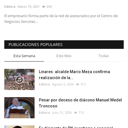
Editora
Marzo 18, 2021
654
El empresario forma parte de la red de asesorados por el Centro de
Negocios Sercotec...
PUBLICACIONES POPULARES
Esta Semana
Este Mes
Todas
Linares: alcalde Mario Meza confirma
realización de la...
Editora
Agosto 5, 2026
913
Pesar por deceso de diácono Manuel Medel
Troncoso
Editora
Julio 31, 2026
710