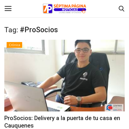
Tag:
#ProSocios
Inicio
Crónica
Crónica
Policial
Tribunales
Deporte
Política
ProSocios: Delivery a la puerta de tu casa en
Cauquenes
Espectáculos