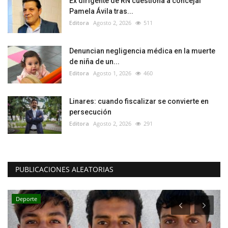
Ex dirigente de RN cuestiona a concejal
Pamela Ávila tras...
Editora
Agosto 2, 2026
511
Denuncian negligencia médica en la muerte
de niña de un...
Editora
Agosto 1, 2026
460
Linares: cuando fiscalizar se convierte en
persecución
Editora
Agosto 2, 2026
291
PUBLICACIONES ALEATORIAS
Deporte