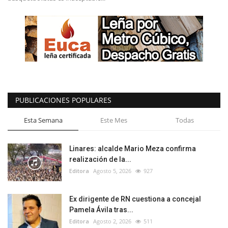
PUBLICACIONES POPULARES
Esta Semana
Este Mes
Todas
Linares: alcalde Mario Meza confirma
realización de la...
Editora
Agosto 5, 2026
927
Ex dirigente de RN cuestiona a concejal
Pamela Ávila tras...
Editora
Agosto 2, 2026
511