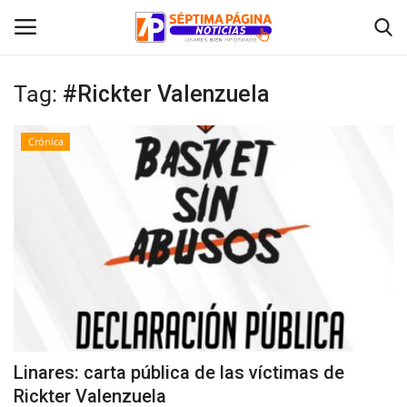
Tag:
#Rickter Valenzuela
Inicio
Crónica
Crónica
Policial
Tribunales
Deporte
Política
Linares: carta pública de las víctimas de
Rickter Valenzuela
Espectáculos