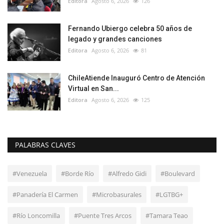
Editora
Agosto 6, 2026
126
Fernando Ubiergo celebra 50 años de
legado y grandes canciones
Editora
Agosto 6, 2026
81
ChileAtiende Inauguró Centro de Atención
Virtual en San...
Editora
Agosto 6, 2026
125
PALABRAS CLAVES
#Venezuela
#Borde Río
#Alfredo Gidi
#Boulevard
#Panadería El Carmen
#Microbasurales
#LGTBG+
#Río Loncomilla
#Puente Tres Arcos
#Tamara Teao