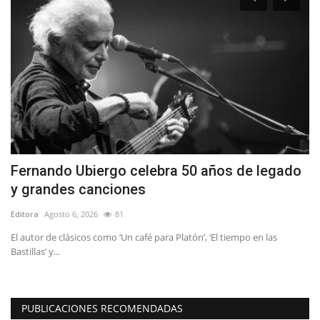
Fernando Ubiergo celebra 50 años de legado
(
y grandes canciones
e
Editora
Agosto 6, 2026
81
Ed
El autor de clásicos como ‘Un café para Platón’, ‘El tiempo en las
Ay
Bastillas’ y...
at
PUBLICACIONES RECOMENDADAS