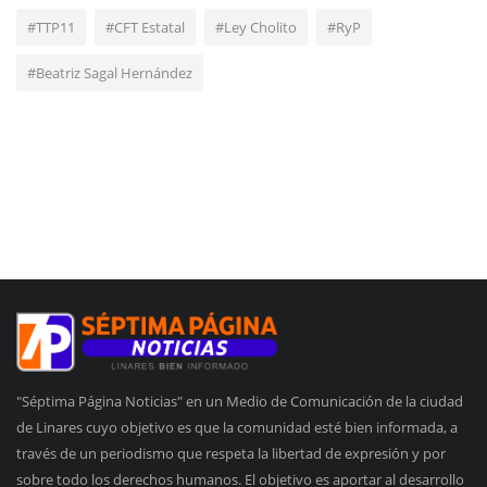
#TTP11
#CFT Estatal
#Ley Cholito
#RyP
#Beatriz Sagal Hernández
"Séptima Página Noticias" en un Medio de Comunicación de la ciudad
de Linares cuyo objetivo es que la comunidad esté bien informada, a
través de un periodismo que respeta la libertad de expresión y por
sobre todo los derechos humanos. El objetivo es aportar al desarrollo