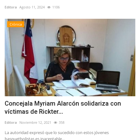
Editora
Agosto 11, 2024
1106
Crónica
Concejala Myriam Alarcón solidariza con
víctimas de Rickter...
Editora
Noviembre 12, 2021
358
La autoridad expresó que lo sucedido con estos jóvenes
basquetbolistas es inaceptable...