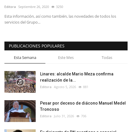
Editora
Septiembre 26, 2020
3250
Esta información, así como también, las novedades de todos los
servicios del Grupo...
PUBLICACIONES POPULARES
Esta Semana
Este Mes
Todas
Linares: alcalde Mario Meza confirma
realización de la...
Editora
Agosto 5, 2026
881
Pesar por deceso de diácono Manuel Medel
Troncoso
Editora
Julio 31, 2026
706