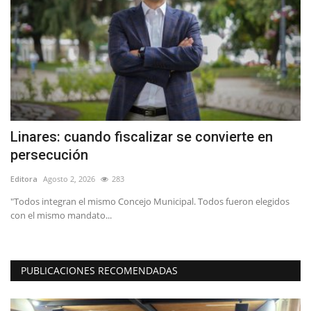
Linares: cuando fiscalizar se convierte en
F
persecución
n
Editora
Agosto 2, 2026
283
Ed
"Todos integran el mismo Concejo Municipal. Todos fueron elegidos
Nu
con el mismo mandato...
Fe
PUBLICACIONES RECOMENDADAS