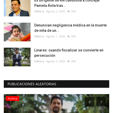
Ex dirigente de RN cuestiona a concejal
Pamela Ávila tras...
Editora
Agosto 2, 2026
504
Denuncian negligencia médica en la muerte
de niña de un...
Editora
Agosto 1, 2026
454
Linares: cuando fiscalizar se convierte en
persecución
Editora
Agosto 2, 2026
286
PUBLICACIONES ALEATORIAS
Política