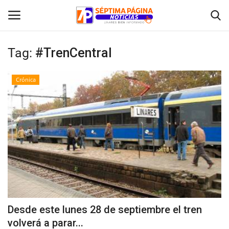
Tag:
#TrenCentral
Inicio
Crónica
Crónica
Policial
Tribunales
Deporte
Política
Desde este lunes 28 de septiembre el tren
volverá a parar...
Espectáculos