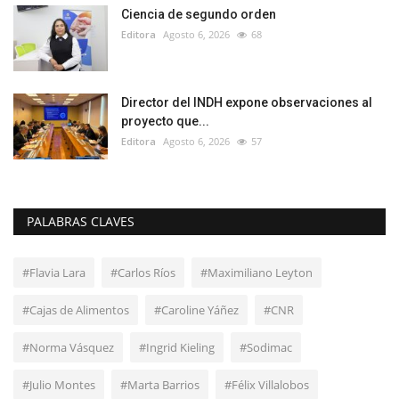
Ciencia de segundo orden
Editora
Agosto 6, 2026
68
Director del INDH expone observaciones al
proyecto que...
Editora
Agosto 6, 2026
57
PALABRAS CLAVES
#Flavia Lara
#Carlos Ríos
#Maximiliano Leyton
#Cajas de Alimentos
#Caroline Yáñez
#CNR
#Norma Vásquez
#Ingrid Kieling
#Sodimac
#Julio Montes
#Marta Barrios
#Félix Villalobos