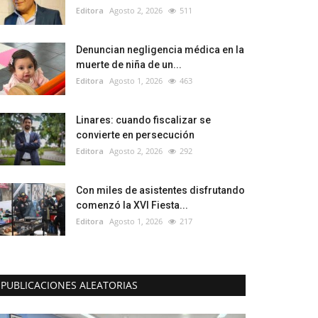
Editora
Agosto 2, 2026
511
Denuncian negligencia médica en la
muerte de niña de un...
Editora
Agosto 1, 2026
463
Linares: cuando fiscalizar se
convierte en persecución
Editora
Agosto 2, 2026
292
Con miles de asistentes disfrutando
comenzó la XVI Fiesta...
Editora
Agosto 1, 2026
217
PUBLICACIONES ALEATORIAS