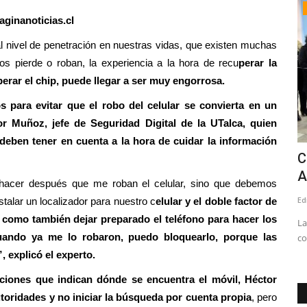
Política
ginanoticias.cl
tración en nuestras vidas, que existen muchas
s pierde o roban, la experiencia a la hora de recu
perar la
erar el chip, puede llegar a ser muy engorrosa.
 para evitar que el robo del celular se convierta en un
r Muñoz, jefe de Seguridad Digital de la UTalca, quien
 deben tener en cuenta a la hora de cuidar la información
lefactor
Cuatro concejales linarenses presentan
C
segunda acusación...
A
acer después que me roban el celular, sino que debemos
Editora
Julio 29, 2026
409
Ed
talar un localizador para nuestro c
elular y el doble factor de
, como también dejar preparado el teléfono para hacer los
metro 17, se
"El rol de un concejal es velar por la probidad y la
La
ando ya me lo robaron, puedo bloquearlo, porque las
transparencia, y ante auditorías...
co
, explicó el experto.
aciones que indican dónde se encuentra el móvil, Héctor
toridades y no iniciar la búsqueda por cuenta propia
, pero