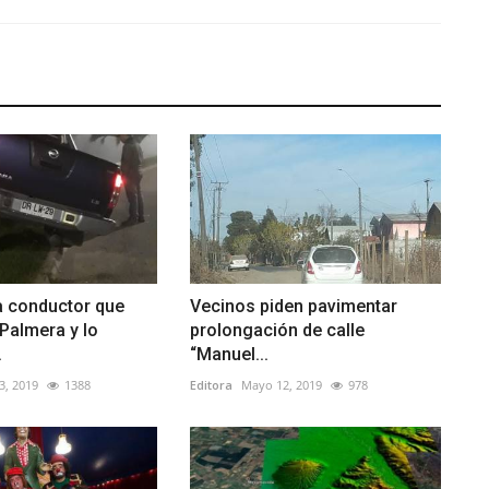
 a conductor que
Vecinos piden pavimentar
Palmera y lo
prolongación de calle
.
“Manuel...
3, 2019
1388
Editora
Mayo 12, 2019
978