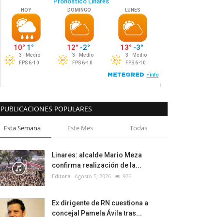
PUBLICACIONES POPULARES
Esta Semana
Este Mes
Todas
Linares: alcalde Mario Meza
confirma realización de la...
Editora
Agosto 5, 2026
926
Ex dirigente de RN cuestiona a
concejal Pamela Ávila tras...