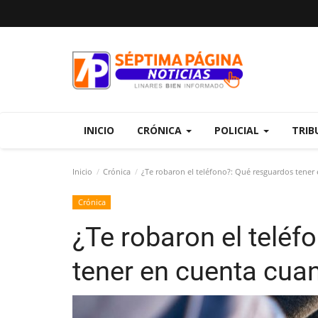
INICIO
CRÓNICA
POLICIAL
TRIB
Inicio
Crónica
¿Te robaron el teléfono?: Qué resguardos tener
Crónica
¿Te robaron el teléf
tener en cuenta cua