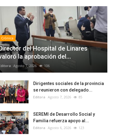
Crónica
Director del Hospital de Linares
valoró la aprobación del...
Editora
Agosto 7, 2026
106
Dirigentes sociales de la provincia
se reunieron con delegado...
Editora
Agosto 7, 2026
85
SEREMI de Desarrollo Social y
Familia refuerza apoyo al...
Editora
Agosto 6, 2026
123