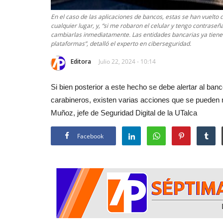
En el caso de las aplicaciones de bancos, estas se han vuelt
cualquier lugar, y, “si me robaron el celular y tengo contraseñ
cambiarlas inmediatamente. Las entidades bancarias ya tien
plataformas”, detalló el experto en ciberseguridad.
Editora
Julio 22, 2024 - 10:14
Si bien posterior a este hecho se debe alertar al ban
carabineros, existen varias acciones que se pueden re
Muñoz, jefe de Seguridad Digital de la UTalca
Facebook