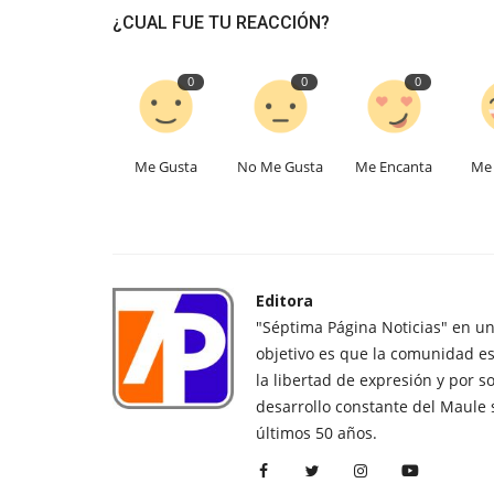
¿CUAL FUE TU REACCIÓN?
0
0
0
Me Gusta
No Me Gusta
Me Encanta
Me 
Editora
"Séptima Página Noticias" en u
objetivo es que la comunidad es
la libertad de expresión y por s
desarrollo constante del Maule 
últimos 50 años.