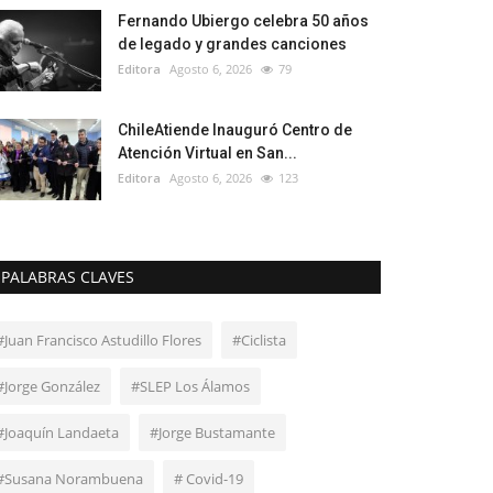
Fernando Ubiergo celebra 50 años
de legado y grandes canciones
Editora
Agosto 6, 2026
79
ChileAtiende Inauguró Centro de
Atención Virtual en San...
Editora
Agosto 6, 2026
123
PALABRAS CLAVES
#Juan Francisco Astudillo Flores
#Ciclista
#Jorge González
#SLEP Los Álamos
#Joaquín Landaeta
#Jorge Bustamante
#Susana Norambuena
# Covid-19