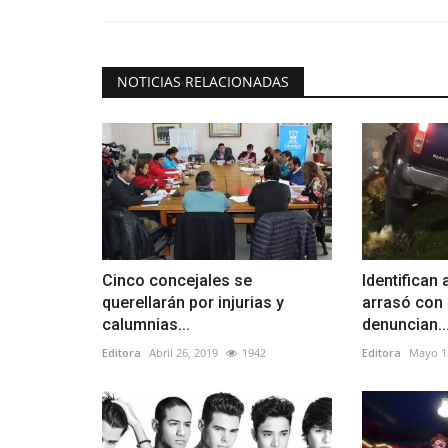
NOTICIAS RELACIONADAS
Cinco concejales se
Identifican
querellarán por injurias y
arrasó con 
calumnias...
denuncian..
Editora
Abril 26, 2019
1942
Editora
Mayo 1