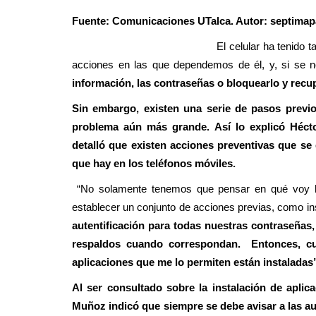
Policial
Fuente: Comunicaciones UTalca. Autor: septimapa
El celular ha tenido tal nivel de pene
acciones en las que dependemos de él, y, si se no
información, las contraseñas o bloquearlo y recup
Sin embargo, existen una serie de pasos previos
problema aún más grande. Así lo explicó Hécto
detalló que existen acciones preventivas que se
(VIDEO) Recalentamiento de ca
que hay en los teléfonos móviles.
habría provocado...
“No solamente tenemos que pensar en qué voy h
Editora
Julio 9, 2026
666
establecer un conjunto de acciones previas, como ins
autentificación para todas nuestras contraseñas
El inmueble estaba sin moradores. Al lugar, kiló
respaldos cuando correspondan. Entonces, cu
trasladaron voluntarios...
aplicaciones que me lo permiten están instaladas”
Al ser consultado sobre la instalación de aplic
Muñoz indicó que siempre se debe avisar a las au