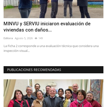
r
MINVU y SERVIU iniciaron evaluación de
J
viviendas con daños...
C
Editora
Agosto 5, 2026
149
Ed
a
La Ficha 2 corresponde a una evaluación técnica que considera una
Ka
inspección visual...
Ac
PUBLICACIONES RECOMENDADAS