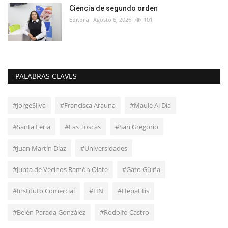
Ciencia de segundo orden
Editora
Agosto 6, 2026
101
PALABRAS CLAVES
#JorgeSilva
#Francisca Arauna
#Maule Al Día
#Santa Feria
#Las Toscas
#San Gregorio
#Juan Martín Díaz
#Universidades
#Junta de Vecinos Ramón Olate
#Gato Güiña
#Instituto Comercial
#HN
#Hepatitis
#Belén Parada González
#Rodolfo Castro