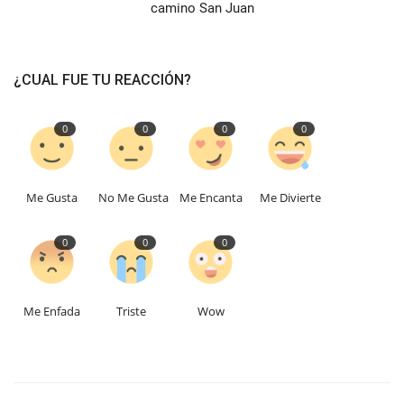
camino San Juan
¿CUAL FUE TU REACCIÓN?
0
0
0
0
Me Gusta
No Me Gusta
Me Encanta
Me Divierte
0
0
0
Me Enfada
Triste
Wow