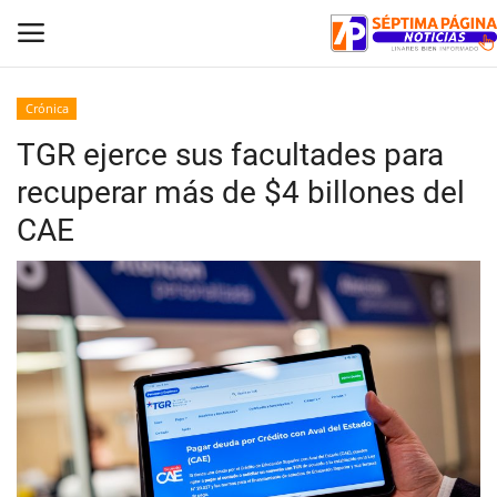
Crónica
TGR ejerce sus facultades para
Inicio
recuperar más de $4 billones del
Crónica
CAE
Policial
Tribunales
Deporte
Política
Espectáculos