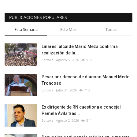
PUBLICACIONES POPULARES
Esta Semana
Este Mes
Todas
Linares: alcalde Mario Meza confirma
realización de la...
Editora
Agosto 5, 2026
912
Pesar por deceso de diácono Manuel Medel
Troncoso
Editora
Julio 31, 2026
710
Ex dirigente de RN cuestiona a concejal
Pamela Ávila tras...
Editora
Agosto 2, 2026
511