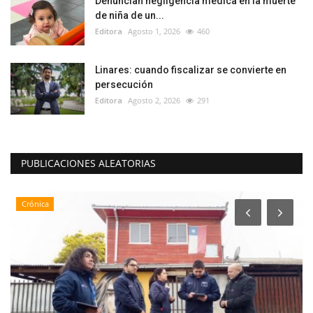
Denuncian negligencia médica en la muerte
de niña de un...
Editora
Agosto 1, 2026
460
Linares: cuando fiscalizar se convierte en
persecución
Editora
Agosto 2, 2026
291
PUBLICACIONES ALEATORIAS
Crónica