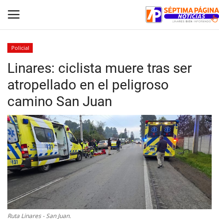
Policial
Linares: ciclista muere tras ser
Inicio
atropellado en el peligroso
Crónica
camino San Juan
Policial
Tribunales
Deporte
Política
Espectáculos
Ruta Linares - San Juan.