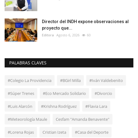
Director del INDH expone observaciones al
proyecto que...
Editora
Agosto 6, 2026
60
PALABRAS CLAVES
#Colegio La Providencia
#BGirl Milla
#Iván Valdebenito
#Súper Trenes
#Eco Mercado Solidario
#Divorcio
#Luis Alarcón
#Krishna Rodríguez
#Flavia Lara
#Meteorología Maule
Cesfam "Amanda Benavente"
#Lorena Rojas
Cristian Izeta
#Casa del Deporte