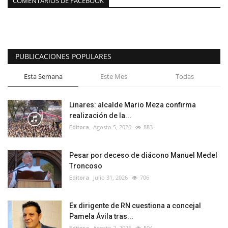
COMENTARIOS DE FACEBOOK
PUBLICACIONES POPULARES
Esta Semana
Este Mes
Todas
Linares: alcalde Mario Meza confirma
realización de la...
Editora
Agosto 5, 2026
883
Pesar por deceso de diácono Manuel Medel
Troncoso
Editora
Julio 31, 2026
706
Ex dirigente de RN cuestiona a concejal
Pamela Ávila tras...
Editora
Agosto 2, 2026
504