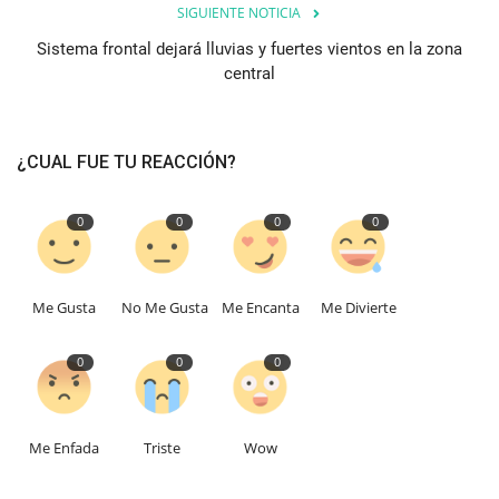
SIGUIENTE NOTICIA
Sistema frontal dejará lluvias y fuertes vientos en la zona
central
¿CUAL FUE TU REACCIÓN?
0
0
0
0
Me Gusta
No Me Gusta
Me Encanta
Me Divierte
0
0
0
Me Enfada
Triste
Wow