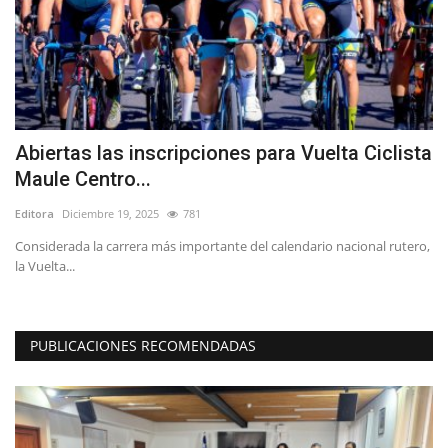
Abiertas las inscripciones para Vuelta Ciclista
B
Maule Centro...
T
Editora
Diciembre 19, 2025
781
Ed
s
Considerada la carrera más importante del calendario nacional rutero,
Sa
la Vuelta...
sá
PUBLICACIONES RECOMENDADAS