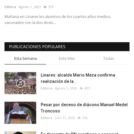
Editora
Agosto 1, 2021
373
Mañana en Linares los alumnos de los cuartos años medios,
vacunados con la dos dosis...
PUBLICACIONES POPULARES
Esta Semana
Este Mes
Todas
Linares: alcalde Mario Meza confirma
realización de la...
Editora
Agosto 5, 2026
883
Pesar por deceso de diácono Manuel Medel
Troncoso
Editora
Julio 31, 2026
706