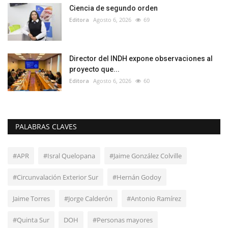
Ciencia de segundo orden
Editora
Agosto 6, 2026
69
Director del INDH expone observaciones al
proyecto que...
Editora
Agosto 6, 2026
60
PALABRAS CLAVES
#APR
#Isral Quelopana
#Jaime González Colville
#Circunvalación Exterior Sur
#Hernán Godoy
Jaime Torres
#Jorge Calderón
#Antonio Ramírez
#Quinta Sur
DOH
#Personas mayores