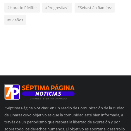
#Horacio Pfeiffer
#Progresitas´
#Sebastián Ramírez
#17 años
"Séptima Página Noticias" en un Medio de Comunicación de la ciudad
de Linares cuyo objetivo es que la comunidad esté bien informada, a
través de un periodismo que respeta la libertad de expresión y por
sobre todo los derechos humanos. El objetivo es aportar al desarrollo