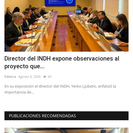
Director del INDH expone observaciones al
L
proyecto que...
r
Editora
Agosto 6, 2026
60
Ed
En su exposición el director del INDH, Yerko Ljubetic, enfatizó la
El
importancia de...
ap
PUBLICACIONES RECOMENDADAS