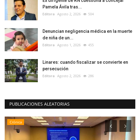
Ex dirigente de RN cuestiona a concejal
Pamela Ávila tras...
Editora
Agosto 2, 2026
504
Denuncian negligencia médica en la muerte
de niña de un...
Editora
Agosto 1, 2026
455
Linares: cuando fiscalizar se convierte en
persecución
Editora
Agosto 2, 2026
286
PUBLICACIONES ALEATORIAS
Crónica