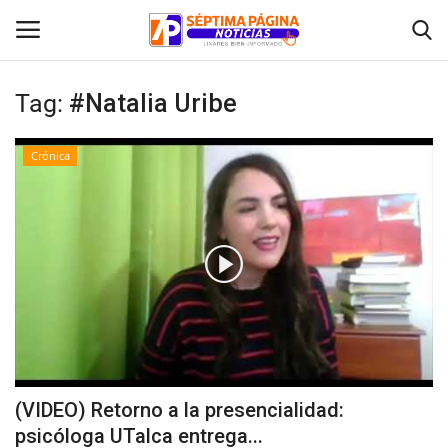
Tag:
#Natalia Uribe
Inicio
Crónica
Crónica
Policial
Tribunales
Deporte
Política
(VIDEO) Retorno a la presencialidad:
psicóloga UTalca entrega...
Espectáculos