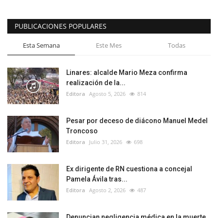
PUBLICACIONES POPULARES
Esta Semana
Este Mes
Todas
Linares: alcalde Mario Meza confirma
realización de la...
Editora
Agosto 5, 2026
814
Pesar por deceso de diácono Manuel Medel
Troncoso
Editora
Julio 31, 2026
698
Ex dirigente de RN cuestiona a concejal
Pamela Ávila tras...
Editora
Agosto 2, 2026
487
Denuncian negligencia médica en la muerte