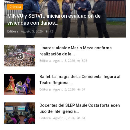
Crónica
MINVU y SERVIU iniciaron evaluación de
viviendas con daños...
Editora
Agosto 5, 2026
73
Linares: alcalde Mario Meza confirma
realización de la...
Editora
Agosto 5, 2026
805
Ballet: La magia de La Cenicienta llegará al
Teatro Regional...
Editora
Agosto 5, 2026
67
Docentes del SLEP Maule Costa fortalecen
uso de Inteligencia...
Editora
Agosto 5, 2026
61