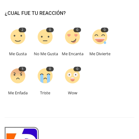
¿CUAL FUE TU REACCIÓN?
2
0
0
0
Me Gusta
No Me Gusta
Me Encanta
Me Divierte
3
0
0
Me Enfada
Triste
Wow