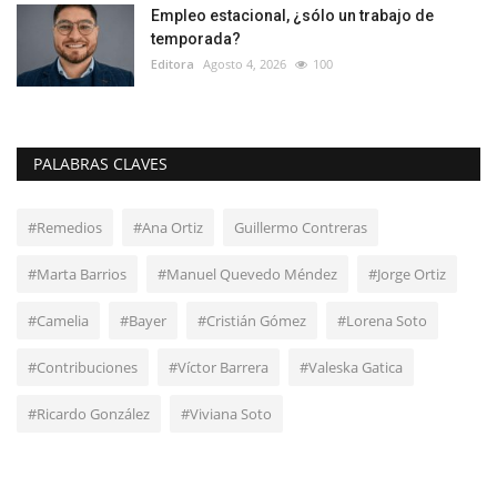
Empleo estacional, ¿sólo un trabajo de
temporada?
Editora
Agosto 4, 2026
100
PALABRAS CLAVES
#Remedios
#Ana Ortiz
Guillermo Contreras
#Marta Barrios
#Manuel Quevedo Méndez
#Jorge Ortiz
#Camelia
#Bayer
#Cristián Gómez
#Lorena Soto
#Contribuciones
#Víctor Barrera
#Valeska Gatica
#Ricardo González
#Viviana Soto