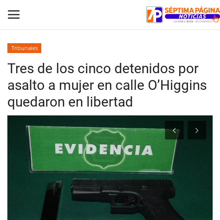
Tribunales
Tres de los cinco detenidos por
Inicio
asalto a mujer en calle O’Higgins
Crónica
quedaron en libertad
Policial
Tribunales
Deporte
Política
Espectáculos