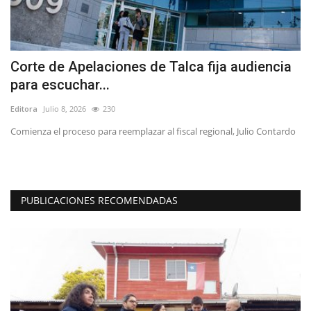
Corte de Apelaciones de Talca fija audiencia
T
para escuchar...
d
Editora
Julio 8, 2026
230
Ed
ras
Comienza el proceso para reemplazar al fiscal regional, Julio Contardo
PUBLICACIONES RECOMENDADAS