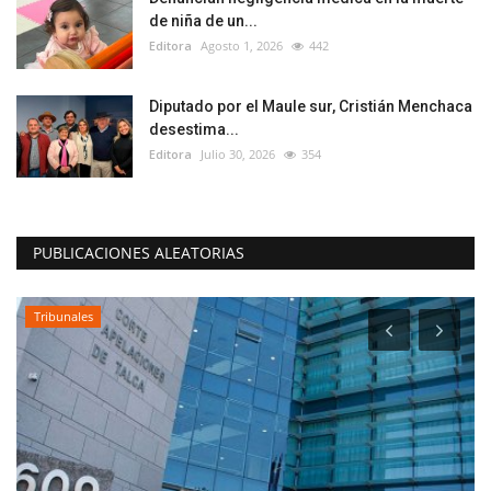
de niña de un...
Editora
Agosto 1, 2026
442
Diputado por el Maule sur, Cristián Menchaca
desestima...
Editora
Julio 30, 2026
354
PUBLICACIONES ALEATORIAS
Tribunales