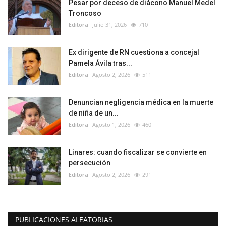
Pesar por deceso de diácono Manuel Medel
Troncoso
Editora
Julio 31, 2026
710
Ex dirigente de RN cuestiona a concejal
Pamela Ávila tras...
Editora
Agosto 2, 2026
511
Denuncian negligencia médica en la muerte
de niña de un...
Editora
Agosto 1, 2026
460
Linares: cuando fiscalizar se convierte en
persecución
Editora
Agosto 2, 2026
291
PUBLICACIONES ALEATORIAS