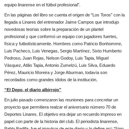
equipo linarense en el fútbol profesional”.
En las páginas del libro se cuenta el origen de “Los Toros” con la
llegada a Linares del entrenador Jaime Campos que introdujo
novedosas teorías sobre la preparación de un plantel
profesional y que conformó un equipo con jugadores fuertes,
física y futbolísticamente. Hombres como Patricio Bonhomme,
Luis Pacheco, Luis Venegas, Sergio Martínez, Sixto Humberto
Pedroso, Juan Rojas, Nelson Godoy, Luis Tapia, Miguel
Vásquez, Atilio Tapia, Antonio Zumelzú, Luis Silva, Eduardo
Pérez, Mauricio Moreira y Jorge Aburman, todavía son
recordados como grandes ídolos de la institución.
“El Depo, el diario albirrojo”
En julio pasado comenzaron las reuniones para concretar un
proyecto que permitiera realzar el aniversario número 70 de
Deportes Linares. El objetivo era dejar un recuerdo impreso en
papel con parte de la historia del club. El periodista linarense,
Pablo Badilla, fue el impulsor de este diario y lo define así: “Sigo