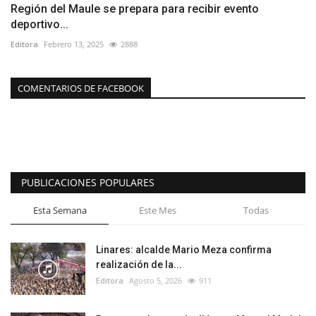
Región del Maule se prepara para recibir evento
deportivo...
Editora
Febrero 13, 2025
2888
COMENTARIOS DE FACEBOOK
PUBLICACIONES POPULARES
Esta Semana
Este Mes
Todas
Linares: alcalde Mario Meza confirma
realización de la...
Editora
Agosto 5, 2026
911