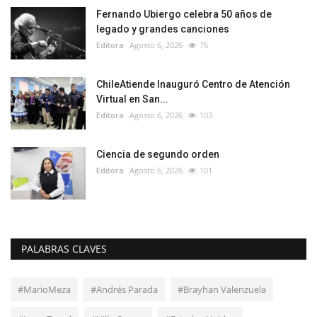
Fernando Ubiergo celebra 50 años de
legado y grandes canciones
Editora
Agosto 6, 2026
76
ChileAtiende Inauguró Centro de Atención
Virtual en San...
Editora
Agosto 6, 2026
103
Ciencia de segundo orden
Editora
Agosto 6, 2026
101
PALABRAS CLAVES
#MarioMeza
#Andrés Parada
#Brayhan Valenzuela