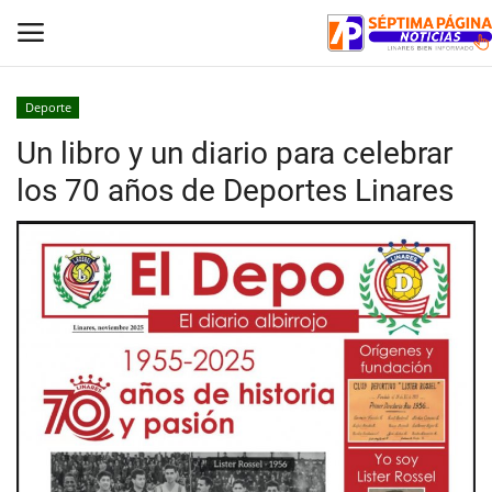
Deporte
Un libro y un diario para celebrar
Inicio
los 70 años de Deportes Linares
Crónica
Policial
Tribunales
Deporte
Política
Espectáculos