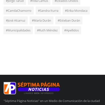
#Jorge Tarud
#Villa Camus
#Estados Unidos
#CamilaChamorro
#Sandra Iturra
#Erika Mondaca
#José Alcarruz
#María Durán
#Esteban Durán
#Municipalidades
#Ruth Méndez
#Apellidos
"Séptima Página Noticias" en un Medio de Comunicación de la ciudad