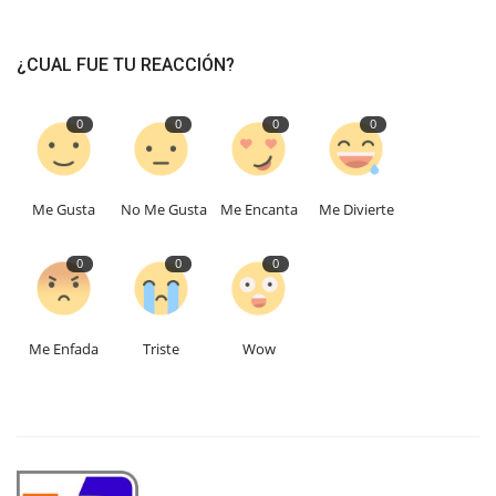
¿CUAL FUE TU REACCIÓN?
0
0
0
0
Me Gusta
No Me Gusta
Me Encanta
Me Divierte
0
0
0
Me Enfada
Triste
Wow