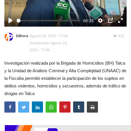
00:35
Play
Settings
PIP
Enter
fulls
Editora
Agosto 24, 2023 - 17:04
622
Actualizado: Agosto 24,
2023 - 17:06
Investigación realizada por la Brigada de Homicidios (BH) Talca
y la Unidad de Análisis Criminal y Alta Complejidad (UNAAC) de
la Fiscalía permitió establecer la participación de los sujetos en
delitos violentos, homicidios y secuestros, además de tráfico de
drogas en Talca