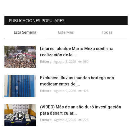
PUBLICACIONES POPULARES
Esta Semana
Este Mes
Todas
Linares: alcalde Mario Meza confirma
realización de la...
Editora
Agosto 5, 2026
960
Exclusivo: lluvias inundan bodega con
medicamentos del...
Editora
Agosto 9, 2026
425
(VIDEO) Más de un año duró investigación
para desarticular...
Editora
Agosto 8, 2026
223