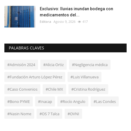
Exclusivo: lluvias inundan bodega con
medicamentos del...
Editora
Agosto 9, 2026
417
PALABRAS CLAVES
#Admisión 2024
#Alicia Ortiz
#Negligencia médica
#Fundación Arturo López Pérez
#Luis Villanueva
#Caso Convenios
#Chile MX
#Cristina Rodríguez
#Bono PYME
#Inacap
#Rocío Angulo
#Las Condes
#Nasin Nome
#OS 7 Talca
#OVNI