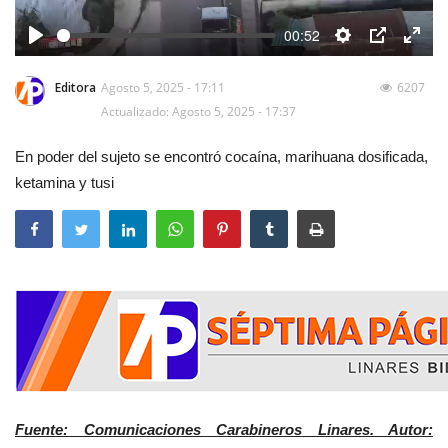
00:52
Play
Settings
PIP
Enter
fulls
Editora
Agosto 5, 2025 - 17:11
6207
Actualizado: Agosto 5, 2025 - 17:37
En poder del sujeto se encontró cocaína, marihuana dosificada,
ketamina y tusi
Fuente: Comunicaciones Carabineros Linares. Autor: