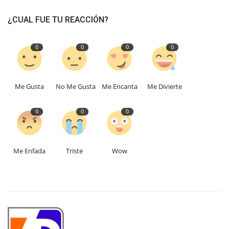
¿CUAL FUE TU REACCIÓN?
0
0
0
0
Me Gusta
No Me Gusta
Me Encanta
Me Divierte
0
0
0
Me Enfada
Triste
Wow