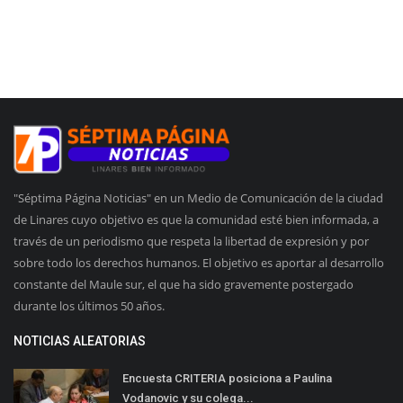
"Séptima Página Noticias" en un Medio de Comunicación de la ciudad
de Linares cuyo objetivo es que la comunidad esté bien informada, a
través de un periodismo que respeta la libertad de expresión y por
sobre todo los derechos humanos. El objetivo es aportar al desarrollo
constante del Maule sur, el que ha sido gravemente postergado
durante los últimos 50 años.
NOTICIAS ALEATORIAS
Encuesta CRITERIA posiciona a Paulina
Vodanovic y su colega...