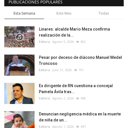
PUBLICACIONES POPULARES
Esta Semana
Este Mes
Todas
Linares: alcalde Mario Meza confirma
realización de la...
Editora
Agosto 5, 2026
862
Pesar por deceso de diácono Manuel Medel
Troncoso
Editora
Julio 31, 2026
701
Ex dirigente de RN cuestiona a concejal
Pamela Ávila tras...
Editora
Agosto 2, 2026
496
Denuncian negligencia médica en la muerte
de niña de un...
Editora
Agosto 1, 2026
447