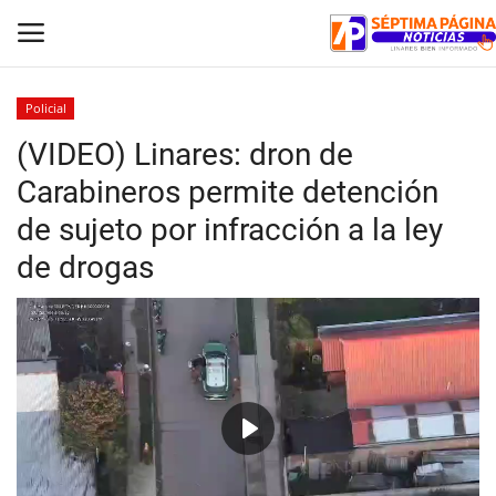
Policial
(VIDEO) Linares: dron de
Inicio
Carabineros permite detención
Crónica
de sujeto por infracción a la ley
de drogas
Policial
Tribunales
Deporte
Política
Play
Espectáculos