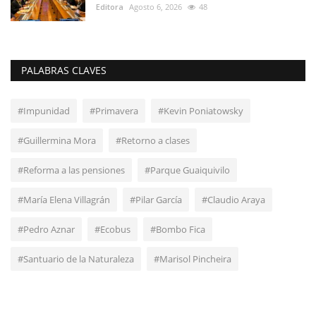
Editora
Agosto 6, 2026
48
PALABRAS CLAVES
#Impunidad
#Primavera
#Kevin Poniatowsky
#Guillermina Mora
#Retorno a clases
#Reforma a las pensiones
#Parque Guaiquivilo
#María Elena Villagrán
#Pilar García
#Claudio Araya
#Pedro Aznar
#Ecobus
#Bombo Fica
#Santuario de la Naturaleza
#Marisol Pincheira