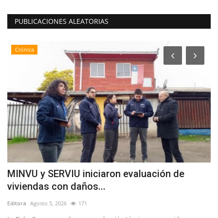
PUBLICACIONES ALEATORIAS
Crónica
MINVU y SERVIU iniciaron evaluación de
(
viviendas con daños...
S
Editora
Agosto 5, 2026
171
Ed