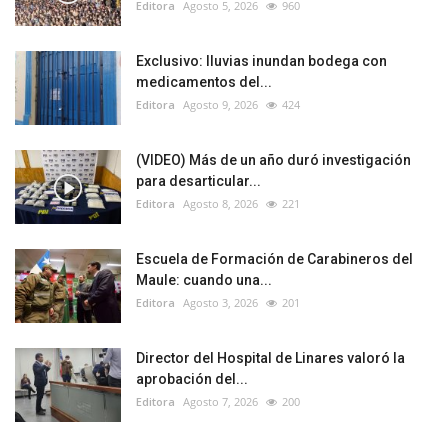
Editora
Agosto 5, 2026
960
Exclusivo: lluvias inundan bodega con
medicamentos del...
Editora
Agosto 9, 2026
424
(VIDEO) Más de un año duró investigación
para desarticular...
Editora
Agosto 8, 2026
221
Escuela de Formación de Carabineros del
Maule: cuando una...
Editora
Agosto 3, 2026
201
Director del Hospital de Linares valoró la
aprobación del...
Editora
Agosto 7, 2026
200