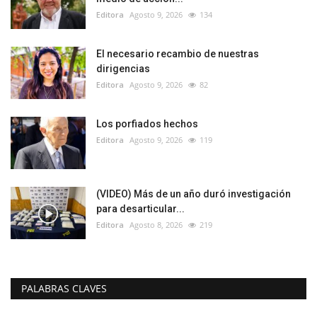
Editora
Agosto 9, 2026
134
El necesario recambio de nuestras
dirigencias
Editora
Agosto 9, 2026
82
Los porfiados hechos
Editora
Agosto 9, 2026
119
(VIDEO) Más de un año duró investigación
para desarticular...
Editora
Agosto 8, 2026
219
PALABRAS CLAVES