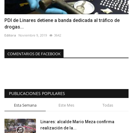
PDI de Linares detiene a banda dedicada al tráfico de
drogas...
Editora
Noviembre 9, 2019
3642
COMENTARIOS DE FACEBOOK
PUBLICACIONES POPULARES
Esta Semana
Este Mes
Todas
Linares: alcalde Mario Meza confirma
realización de la...