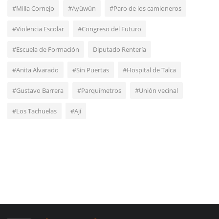
#Milla Cornejo
#Ayüwün
#Paro de los camioneros
#Violencia Escolar
#Congreso del Futuro
#Escuela de Formación
Diputado Rentería
#Anita Alvarado
#Sin Puertas
#Hospital de Talca
#Gustavo Barrera
#Parquímetros
#Unión vecinal
#Los Tachuelas
#Ají