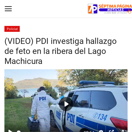
Policial
(VIDEO) PDI investiga hallazgo
Inicio
de feto en la ribera del Lago
Crónica
Machicura
Policial
Tribunales
Deporte
Play
Política
Espectáculos