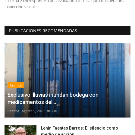
La Ficha 2 corresponde a una evaluación técnica que considera una
De
inspección visual...
di
PUBLICACIONES RECOMENDADAS
Crónica
Exclusivo: lluvias inundan bodega con
medicamentos del...
Editora
Agosto 9, 2026
416
Lenin Fuentes Barros: El silencio como
medio de acción...