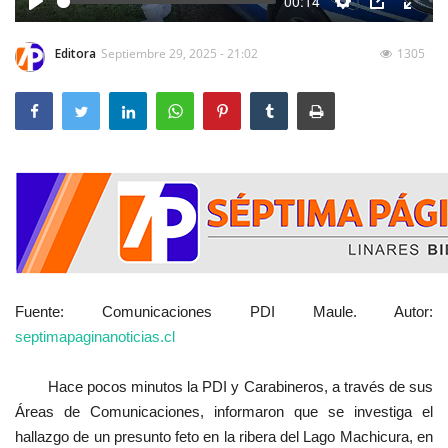
00:14
Play
Settings
PIP
Enter
fulls
Editora
Septiembre 29, 2025 - 21:02
1305
Fuente: Comunicaciones PDI Maule. Autor:
septimapaginanoticias.cl
Hace pocos minutos la PDI y Carabineros, a través de sus
Áreas de Comunicaciones, informaron que se investiga el
hallazgo de un presunto feto en la ribera del Lago Machicura, en