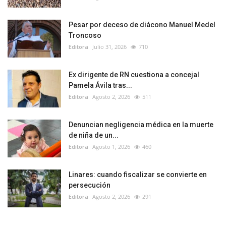
Pesar por deceso de diácono Manuel Medel
Troncoso
Editora
Julio 31, 2026
710
Ex dirigente de RN cuestiona a concejal
Pamela Ávila tras...
Editora
Agosto 2, 2026
511
Denuncian negligencia médica en la muerte
de niña de un...
Editora
Agosto 1, 2026
460
Linares: cuando fiscalizar se convierte en
persecución
Editora
Agosto 2, 2026
291