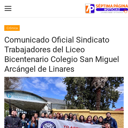
Crónica
Comunicado Oficial Sindicato
Inicio
Trabajadores del Liceo
Crónica
Bicentenario Colegio San Miguel
Arcángel de Linares
Policial
Tribunales
Deporte
Política
Espectáculos