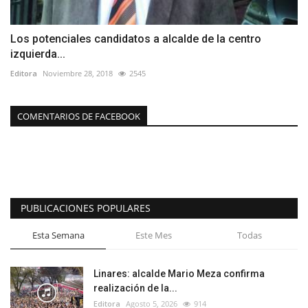
Los potenciales candidatos a alcalde de la centro
izquierda...
Editora
Noviembre 28, 2018
2545
COMENTARIOS DE FACEBOOK
PUBLICACIONES POPULARES
Esta Semana
Este Mes
Todas
Linares: alcalde Mario Meza confirma
realización de la...
Editora
Agosto 5, 2026
914