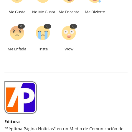
Me Gusta
No Me Gusta
Me Encanta
Me Divierte
0
0
0
Me Enfada
Triste
Wow
Editora
"Séptima Página Noticias" en un Medio de Comunicación de