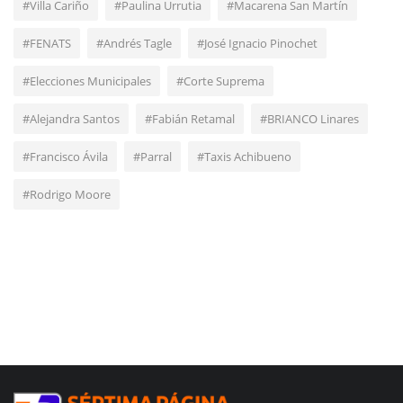
#Villa Cariño
#Paulina Urrutia
#Macarena San Martín
#FENATS
#Andrés Tagle
#José Ignacio Pinochet
#Elecciones Municipales
#Corte Suprema
#Alejandra Santos
#Fabián Retamal
#BRIANCO Linares
#Francisco Ávila
#Parral
#Taxis Achibueno
#Rodrigo Moore