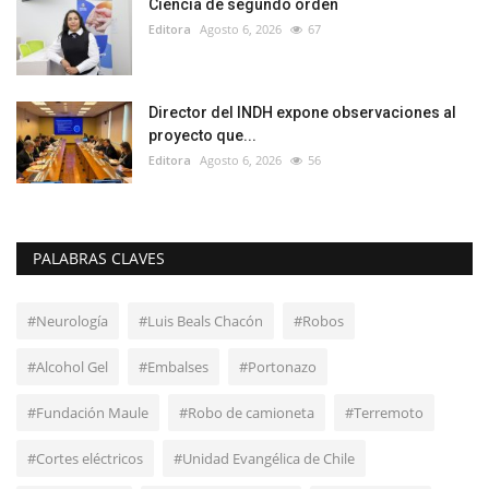
Ciencia de segundo orden
Editora
Agosto 6, 2026
67
Director del INDH expone observaciones al
proyecto que...
Editora
Agosto 6, 2026
56
PALABRAS CLAVES
#Neurología
#Luis Beals Chacón
#Robos
#Alcohol Gel
#Embalses
#Portonazo
#Fundación Maule
#Robo de camioneta
#Terremoto
#Cortes eléctricos
#Unidad Evangélica de Chile