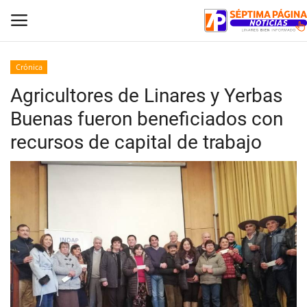
Crónica
Agricultores de Linares y Yerbas
Inicio
Buenas fueron beneficiados con
Crónica
recursos de capital de trabajo
Policial
Tribunales
Deporte
Política
Espectáculos