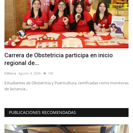
Carrera de Obstetricia participa en inicio
D
regional de...
R
Editora
Agosto 4, 2026
140
Ed
Estudiantes de Obstetricia y Puericultura, certificadas como monitoras
de lactancia...
PUBLICACIONES RECOMENDADAS