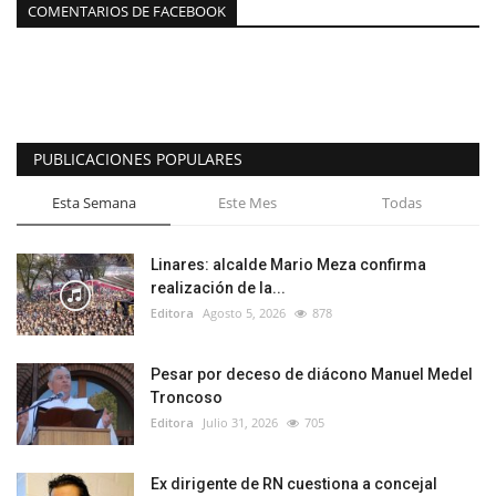
COMENTARIOS DE FACEBOOK
PUBLICACIONES POPULARES
Esta Semana
Este Mes
Todas
Linares: alcalde Mario Meza confirma
realización de la...
Editora
Agosto 5, 2026
878
Pesar por deceso de diácono Manuel Medel
Troncoso
Editora
Julio 31, 2026
705
Ex dirigente de RN cuestiona a concejal