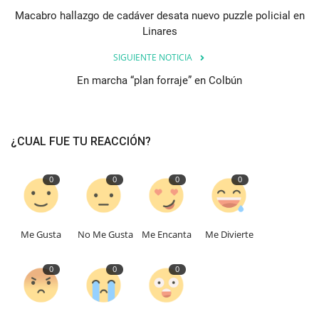
Macabro hallazgo de cadáver desata nuevo puzzle policial en
Linares
SIGUIENTE NOTICIA
En marcha “plan forraje” en Colbún
¿CUAL FUE TU REACCIÓN?
0
0
0
0
Me Gusta
No Me Gusta
Me Encanta
Me Divierte
0
0
0