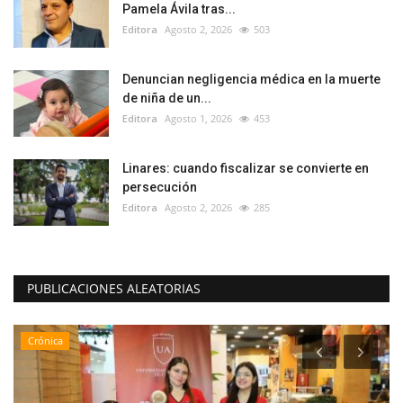
Pamela Ávila tras...
Editora
Agosto 2, 2026
503
Denuncian negligencia médica en la muerte
de niña de un...
Editora
Agosto 1, 2026
453
Linares: cuando fiscalizar se convierte en
persecución
Editora
Agosto 2, 2026
285
PUBLICACIONES ALEATORIAS
Crónica