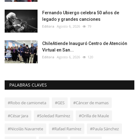
Fernando Ubiergo celebra 50 años de
legado y grandes canciones
Editora
Agosto 6, 2026
79
ChileAtiende Inauguró Centro de Atención
Virtual en San...
Editora
Agosto 6, 2026
120
PALABRAS CLAVES
#Robo de camioneta
#GES
#Cáncer de mamas
#César Jara
#Soledad Ramírez
#Orilla de Maule
#Nicolás Navarrete
#Rafael Ramírez
#Paula Sánchez