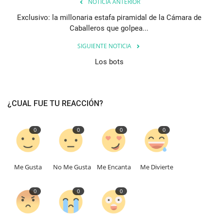
NOTICIA ANTERIOR
Exclusivo: la millonaria estafa piramidal de la Cámara de
Caballeros que golpea...
SIGUIENTE NOTICIA
Los bots
¿CUAL FUE TU REACCIÓN?
0
0
0
0
Me Gusta
No Me Gusta
Me Encanta
Me Divierte
0
0
0