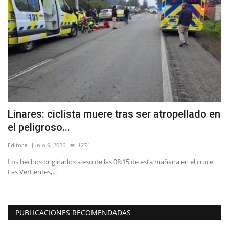
Linares: ciclista muere tras ser atropellado en
U
el peligroso...
l
Editora
Junio 9, 2026
1274
Ed
al
Los hechos originados a eso de las 08:15 de esta mañana en el cruce
SI
Las Vertientes,...
de
PUBLICACIONES RECOMENDADAS