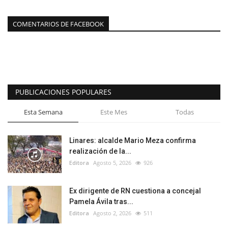
COMENTARIOS DE FACEBOOK
PUBLICACIONES POPULARES
Esta Semana
Este Mes
Todas
Linares: alcalde Mario Meza confirma
realización de la...
Editora
Agosto 5, 2026
926
Ex dirigente de RN cuestiona a concejal
Pamela Ávila tras...
Editora
Agosto 2, 2026
511