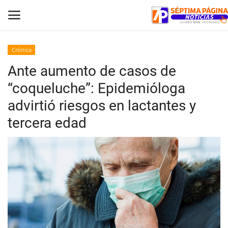
Crónica
Ante aumento de casos de
Inicio
“coqueluche”: Epidemióloga
Crónica
advirtió riesgos en lactantes y
tercera edad
Policial
Tribunales
Deporte
Política
Espectáculos