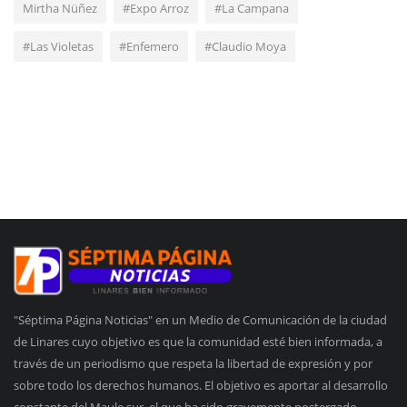
Mirtha Nüñez
#Expo Arroz
#La Campana
#Las Violetas
#Enfemero
#Claudio Moya
"Séptima Página Noticias" en un Medio de Comunicación de la ciudad
de Linares cuyo objetivo es que la comunidad esté bien informada, a
través de un periodismo que respeta la libertad de expresión y por
sobre todo los derechos humanos. El objetivo es aportar al desarrollo