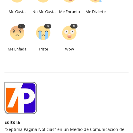
Me Gusta
No Me Gusta
Me Encanta
Me Divierte
0
0
0
Me Enfada
Triste
Wow
Editora
"Séptima Página Noticias" en un Medio de Comunicación de