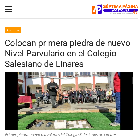
Crónica
Colocan primera piedra de nuevo
Inicio
Nivel Parvulario en el Colegio
Crónica
Salesiano de Linares
Policial
Tribunales
Deporte
Política
Primer piedra nuevo parvulario del Colegio Salesianos de Linares.
Espectáculos