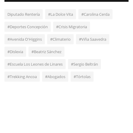
Diputado Rentería
#La Dolce Vita
#Carolina Cerda
#Deportes Concepción
#Crisis Migratoria
#Avenida O'Higgins
#Climaterio
#Viña Saavedra
#Dislexia
#Beatriz Sánchez
#Escuela Los Leones de Linares
#Sergio Beltrán
#Trekking Ancoa
#Abogados
#Tórtolas