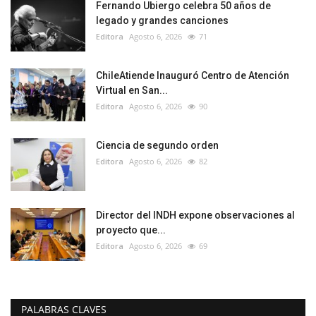
Fernando Ubiergo celebra 50 años de
legado y grandes canciones
Editora
Agosto 6, 2026
71
ChileAtiende Inauguró Centro de Atención
Virtual en San...
Editora
Agosto 6, 2026
90
Ciencia de segundo orden
Editora
Agosto 6, 2026
82
Director del INDH expone observaciones al
proyecto que...
Editora
Agosto 6, 2026
69
PALABRAS CLAVES