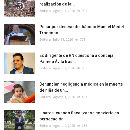
realización de la...
Editora
Agosto 5, 2026
901
Pesar por deceso de diácono Manuel Medel
Troncoso
Editora
Julio 31, 2026
708
Ex dirigente de RN cuestiona a concejal
Pamela Ávila tras...
Editora
Agosto 2, 2026
505
Denuncian negligencia médica en la muerte
de niña de un...
Editora
Agosto 1, 2026
457
Linares: cuando fiscalizar se convierte en
persecución
Editora
Agosto 2, 2026
288