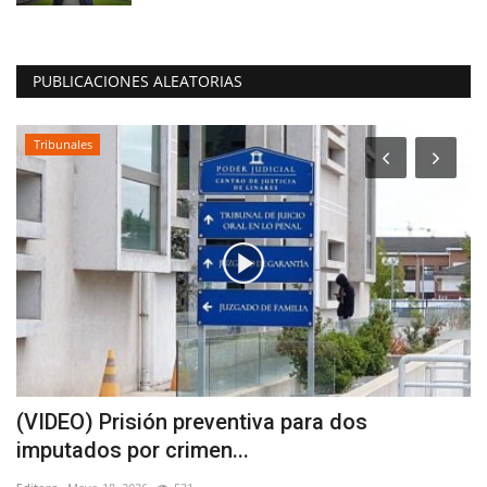
PUBLICACIONES ALEATORIAS
Tribunales
(VIDEO) Prisión preventiva para dos
A
imputados por crimen...
d