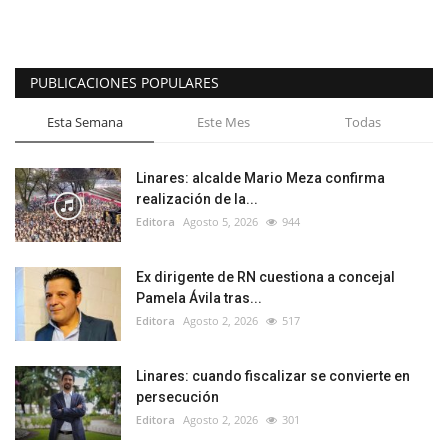
PUBLICACIONES POPULARES
Esta Semana
Este Mes
Todas
Linares: alcalde Mario Meza confirma
realización de la...
Editora
Agosto 5, 2026
944
Ex dirigente de RN cuestiona a concejal
Pamela Ávila tras...
Editora
Agosto 2, 2026
517
Linares: cuando fiscalizar se convierte en
persecución
Editora
Agosto 2, 2026
301