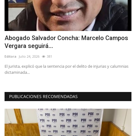
Abogado Salvador Concha: Marcelo Campos
(
Vergara seguirá...
c
Editora
Julio 24, 2026
381
Ed
de
El jurista, explicó que la sentencia por el delito de injurias y calumnias
El
dictaminada...
ed
PUBLICACIONES RECOMENDADAS