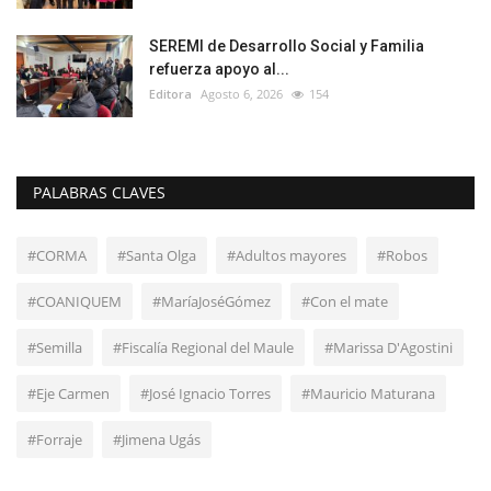
SEREMI de Desarrollo Social y Familia
refuerza apoyo al...
Editora
Agosto 6, 2026
154
PALABRAS CLAVES
#CORMA
#Santa Olga
#Adultos mayores
#Robos
#COANIQUEM
#MaríaJoséGómez
#Con el mate
#Semilla
#Fiscalía Regional del Maule
#Marissa D'Agostini
#Eje Carmen
#José Ignacio Torres
#Mauricio Maturana
#Forraje
#Jimena Ugás