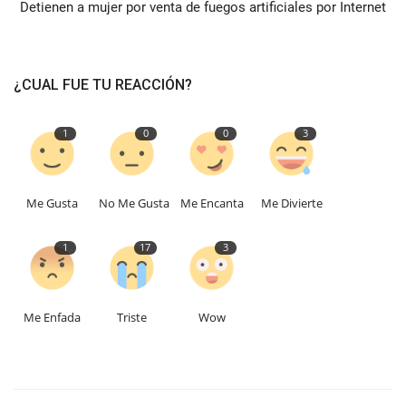
Detienen a mujer por venta de fuegos artificiales por Internet
¿CUAL FUE TU REACCIÓN?
1
0
0
3
Me Gusta
No Me Gusta
Me Encanta
Me Divierte
1
17
3
Me Enfada
Triste
Wow