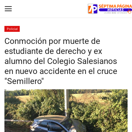
Policial
Conmoción por muerte de
Inicio
estudiante de derecho y ex
Crónica
alumno del Colegio Salesianos
en nuevo accidente en el cruce
Policial
"Semillero"
Tribunales
Deporte
Política
Espectáculos