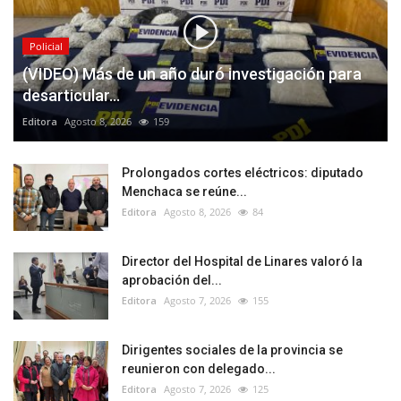
Policial
(VIDEO) Más de un año duró investigación para
desarticular...
Editora
Agosto 8, 2026
159
Prolongados cortes eléctricos: diputado
Menchaca se reúne...
Editora
Agosto 8, 2026
84
Director del Hospital de Linares valoró la
aprobación del...
Editora
Agosto 7, 2026
155
Dirigentes sociales de la provincia se
reunieron con delegado...
Editora
Agosto 7, 2026
125