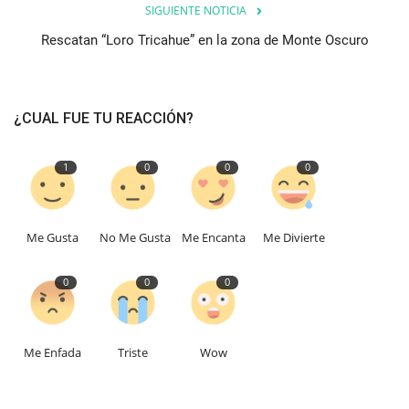
SIGUIENTE NOTICIA
Rescatan “Loro Tricahue” en la zona de Monte Oscuro
¿CUAL FUE TU REACCIÓN?
1
0
0
0
Me Gusta
No Me Gusta
Me Encanta
Me Divierte
0
0
0
Me Enfada
Triste
Wow