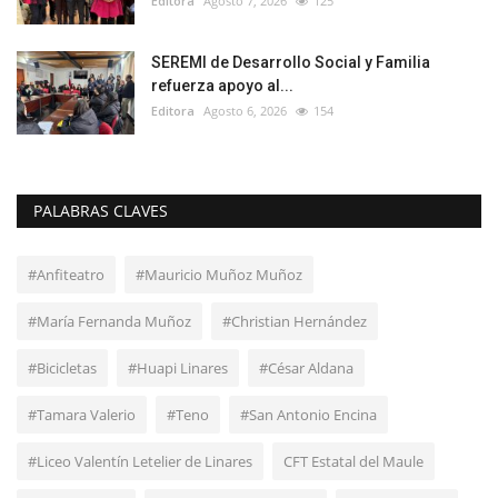
Editora
Agosto 7, 2026
125
SEREMI de Desarrollo Social y Familia
refuerza apoyo al...
Editora
Agosto 6, 2026
154
PALABRAS CLAVES
#Anfiteatro
#Mauricio Muñoz Muñoz
#María Fernanda Muñoz
#Christian Hernández
#Bicicletas
#Huapi Linares
#César Aldana
#Tamara Valerio
#Teno
#San Antonio Encina
#Liceo Valentín Letelier de Linares
CFT Estatal del Maule