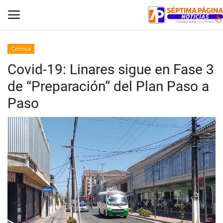
Crónica
Covid-19: Linares sigue en Fase 3
Inicio
de “Preparación” del Plan Paso a
Crónica
Paso
Policial
Tribunales
Deporte
Política
Espectáculos