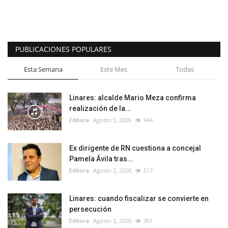
PUBLICACIONES POPULARES
Esta Semana
Este Mes
Todas
Linares: alcalde Mario Meza confirma
realización de la...
Editora
Agosto 5, 2026
944
Ex dirigente de RN cuestiona a concejal
Pamela Ávila tras...
Editora
Agosto 2, 2026
517
Linares: cuando fiscalizar se convierte en
persecución
Editora
Agosto 2, 2026
301