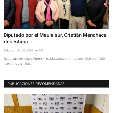
Diputado por el Maule sur, Cristián Menchaca
E
desestima...
t
Editora
Julio 30, 2026
367
Ed
Reportaje de https://fnmchile.substack.com/ titulado “Más de 1.000
asesores y $1.300...
PUBLICACIONES RECOMENDADAS