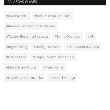
PALABRAS CLAVES
#Paulina Alvial
#Som Da Festa Batucada
#Reserva Los Bellotos del Melado
#Tucapel Bustamante Lastra
#Bernd Oberpaur
#HR
#Ingrid Kieling
#Rodrigo Serrano
#Fiscal Patricio Caroca
#David Bravo
#Grupo Scouts “Linco Linqk”
#Maximiliano Robles
#Pedro Aznar
#La pelota no se mancha
#Michael Moraga