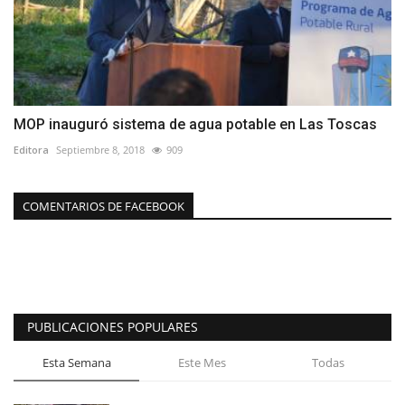
MOP inauguró sistema de agua potable en Las Toscas
Editora
Septiembre 8, 2018
909
COMENTARIOS DE FACEBOOK
PUBLICACIONES POPULARES
Esta Semana
Este Mes
Todas