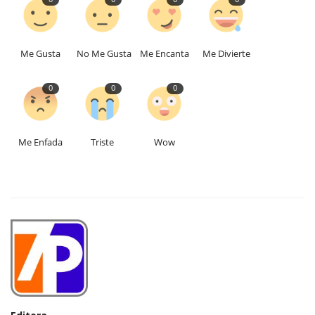
Me Gusta
No Me Gusta
Me Encanta
Me Divierte
0
0
0
Me Enfada
Triste
Wow