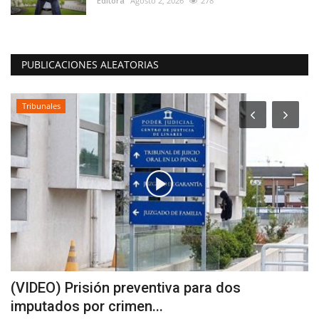
Editora
Agosto 2, 2026
278
PUBLICACIONES ALEATORIAS
Tribunales
(VIDEO) Prisión preventiva para dos
L
imputados por crimen...
d