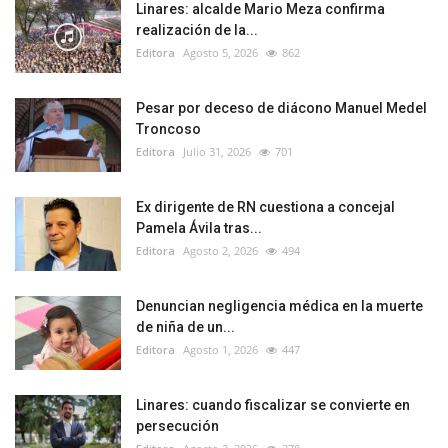
Linares: alcalde Mario Meza confirma
realización de la...
Editora
Agosto 5, 2026
862
Pesar por deceso de diácono Manuel Medel
Troncoso
Editora
Julio 31, 2026
701
Ex dirigente de RN cuestiona a concejal
Pamela Ávila tras...
Editora
Agosto 2, 2026
494
Denuncian negligencia médica en la muerte
de niña de un...
Editora
Agosto 1, 2026
447
Linares: cuando fiscalizar se convierte en
persecución